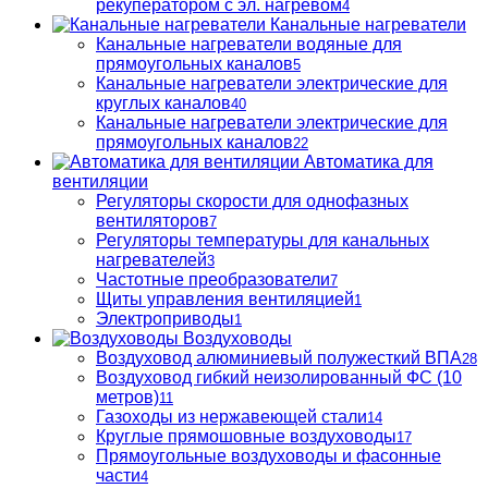
рекуператором с эл. нагревом
4
Канальные нагреватели
Канальные нагреватели водяные для
прямоугольных каналов
5
Канальные нагреватели электрические для
круглых каналов
40
Канальные нагреватели электрические для
прямоугольных каналов
22
Автоматика для
вентиляции
Регуляторы скорости для однофазных
вентиляторов
7
Регуляторы температуры для канальных
нагревателей
3
Частотные преобразователи
7
Щиты управления вентиляцией
1
Электроприводы
1
Воздуховоды
Воздуховод алюминиевый полужесткий ВПА
28
Воздуховод гибкий неизолированный ФС (10
метров)
11
Газоходы из нержавеющей стали
14
Круглые прямошовные воздуховоды
17
Прямоугольные воздуховоды и фасонные
части
4