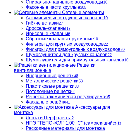
Спирально-навивные воздуховоды
10
Фасонные части круглые
305
Сетевые элементы
Алюминиевые воздушные клапаны
10
Гибкие вставки
27
Дроссель-клапаны
17
Ирисовые клапаны
6
Обратные клапаны пружинные
10
Фильтры для круглых воздуховодов
22
Фильтры для прямоугольных воздуховодов
20
Шумоглушители для круглых каналов
22
Шумоглушители для прямоугольных каналов
10
Решётки
вентиляционные
Инерционные решётки
8
Металлические решётки
53
Пластиковые решётки
33
Потолочные решётки
2
Решётка алюминиевая регулируемая
5
Фасадные решётки
1
Аксессуары для
монтажа
Лента и Перфолента
2
НПЭ "ТЕПОФОЛ" 1,00 "С" (самоклящийся)
3
Расходные материалы для монтажа