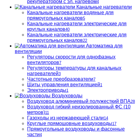
рекуператором с эл. нагревом
4
Канальные нагреватели
Канальные нагреватели водяные для
прямоугольных каналов
5
Канальные нагреватели электрические для
круглых каналов
40
Канальные нагреватели электрические для
прямоугольных каналов
22
Автоматика для
вентиляции
Регуляторы скорости для однофазных
вентиляторов
7
Регуляторы температуры для канальных
нагревателей
3
Частотные преобразователи
7
Щиты управления вентиляцией
1
Электроприводы
1
Воздуховоды
Воздуховод алюминиевый полужесткий ВПА
28
Воздуховод гибкий неизолированный ФС (10
метров)
11
Газоходы из нержавеющей стали
14
Круглые прямошовные воздуховоды
17
Прямоугольные воздуховоды и фасонные
части
4