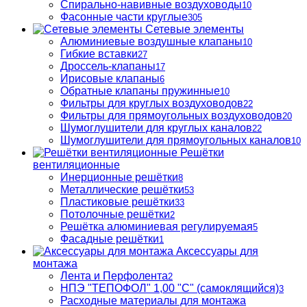
Спирально-навивные воздуховоды
10
Фасонные части круглые
305
Сетевые элементы
Алюминиевые воздушные клапаны
10
Гибкие вставки
27
Дроссель-клапаны
17
Ирисовые клапаны
6
Обратные клапаны пружинные
10
Фильтры для круглых воздуховодов
22
Фильтры для прямоугольных воздуховодов
20
Шумоглушители для круглых каналов
22
Шумоглушители для прямоугольных каналов
10
Решётки
вентиляционные
Инерционные решётки
8
Металлические решётки
53
Пластиковые решётки
33
Потолочные решётки
2
Решётка алюминиевая регулируемая
5
Фасадные решётки
1
Аксессуары для
монтажа
Лента и Перфолента
2
НПЭ "ТЕПОФОЛ" 1,00 "С" (самоклящийся)
3
Расходные материалы для монтажа