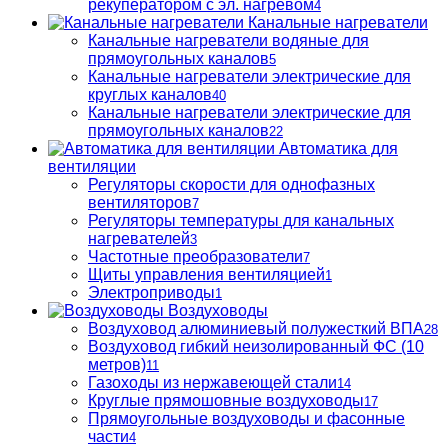
рекуператором с эл. нагревом
4
Канальные нагреватели
Канальные нагреватели водяные для
прямоугольных каналов
5
Канальные нагреватели электрические для
круглых каналов
40
Канальные нагреватели электрические для
прямоугольных каналов
22
Автоматика для
вентиляции
Регуляторы скорости для однофазных
вентиляторов
7
Регуляторы температуры для канальных
нагревателей
3
Частотные преобразователи
7
Щиты управления вентиляцией
1
Электроприводы
1
Воздуховоды
Воздуховод алюминиевый полужесткий ВПА
28
Воздуховод гибкий неизолированный ФС (10
метров)
11
Газоходы из нержавеющей стали
14
Круглые прямошовные воздуховоды
17
Прямоугольные воздуховоды и фасонные
части
4