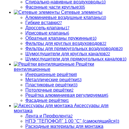
Спирально-навивные воздуховоды
10
Фасонные части круглые
305
Сетевые элементы
Алюминиевые воздушные клапаны
10
Гибкие вставки
27
Дроссель-клапаны
17
Ирисовые клапаны
6
Обратные клапаны пружинные
10
Фильтры для круглых воздуховодов
22
Фильтры для прямоугольных воздуховодов
20
Шумоглушители для круглых каналов
22
Шумоглушители для прямоугольных каналов
10
Решётки
вентиляционные
Инерционные решётки
8
Металлические решётки
53
Пластиковые решётки
33
Потолочные решётки
2
Решётка алюминиевая регулируемая
5
Фасадные решётки
1
Аксессуары для
монтажа
Лента и Перфолента
2
НПЭ "ТЕПОФОЛ" 1,00 "С" (самоклящийся)
3
Расходные материалы для монтажа