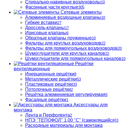
Спирально-навивные воздуховоды
10
Фасонные части круглые
305
Сетевые элементы
Алюминиевые воздушные клапаны
10
Гибкие вставки
27
Дроссель-клапаны
17
Ирисовые клапаны
6
Обратные клапаны пружинные
10
Фильтры для круглых воздуховодов
22
Фильтры для прямоугольных воздуховодов
20
Шумоглушители для круглых каналов
22
Шумоглушители для прямоугольных каналов
10
Решётки
вентиляционные
Инерционные решётки
8
Металлические решётки
53
Пластиковые решётки
33
Потолочные решётки
2
Решётка алюминиевая регулируемая
5
Фасадные решётки
1
Аксессуары для
монтажа
Лента и Перфолента
2
НПЭ "ТЕПОФОЛ" 1,00 "С" (самоклящийся)
3
Расходные материалы для монтажа