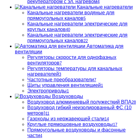
рекуператором с эл. нагревом
4
Канальные нагреватели
Канальные нагреватели водяные для
прямоугольных каналов
5
Канальные нагреватели электрические для
круглых каналов
40
Канальные нагреватели электрические для
прямоугольных каналов
22
Автоматика для
вентиляции
Регуляторы скорости для однофазных
вентиляторов
7
Регуляторы температуры для канальных
нагревателей
3
Частотные преобразователи
7
Щиты управления вентиляцией
1
Электроприводы
1
Воздуховоды
Воздуховод алюминиевый полужесткий ВПА
28
Воздуховод гибкий неизолированный ФС (10
метров)
11
Газоходы из нержавеющей стали
14
Круглые прямошовные воздуховоды
17
Прямоугольные воздуховоды и фасонные
части
4