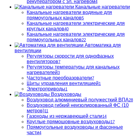
рекуператором с эл. нагревом
4
Канальные нагреватели
Канальные нагреватели водяные для
прямоугольных каналов
5
Канальные нагреватели электрические для
круглых каналов
40
Канальные нагреватели электрические для
прямоугольных каналов
22
Автоматика для
вентиляции
Регуляторы скорости для однофазных
вентиляторов
7
Регуляторы температуры для канальных
нагревателей
3
Частотные преобразователи
7
Щиты управления вентиляцией
1
Электроприводы
1
Воздуховоды
Воздуховод алюминиевый полужесткий ВПА
28
Воздуховод гибкий неизолированный ФС (10
метров)
11
Газоходы из нержавеющей стали
14
Круглые прямошовные воздуховоды
17
Прямоугольные воздуховоды и фасонные
части
4