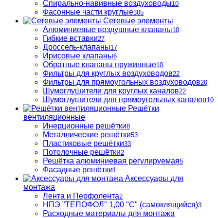
Спирально-навивные воздуховоды
10
Фасонные части круглые
305
Сетевые элементы
Алюминиевые воздушные клапаны
10
Гибкие вставки
27
Дроссель-клапаны
17
Ирисовые клапаны
6
Обратные клапаны пружинные
10
Фильтры для круглых воздуховодов
22
Фильтры для прямоугольных воздуховодов
20
Шумоглушители для круглых каналов
22
Шумоглушители для прямоугольных каналов
10
Решётки
вентиляционные
Инерционные решётки
8
Металлические решётки
53
Пластиковые решётки
33
Потолочные решётки
2
Решётка алюминиевая регулируемая
5
Фасадные решётки
1
Аксессуары для
монтажа
Лента и Перфолента
2
НПЭ "ТЕПОФОЛ" 1,00 "С" (самоклящийся)
3
Расходные материалы для монтажа