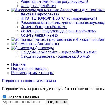
Решётка алюминиевая регулируемая
5
Фасадные решётки
1
Аксессуары для монтажа
Лента и Перфолента
2
НПЭ "ТЕПОФОЛ" 1,00 "С" (самоклящийся)
3
Расходные материалы для монтажа воздухово
Хомуты быстросъёмные
11
Хомуты для воздуховода с рез. профилем
9
Хомуты червячные
10
Зон
Анемостаты
Дымоходы
Сэндвич нержавейка - нержавейка 0.5 мм
70
Сэндвич оцинковка - оцинковка 0.5 мм
0
Новинки
Популярные товары
Рекомендуемые товары
Подписка на новости магазина
Подпишитесь на рассылку и получайте свежие новости и а
Новости магазина