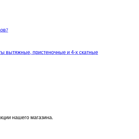
дов
7
ты вытяжные, пристеночные и 4-х скатные
кции нашего магазина.