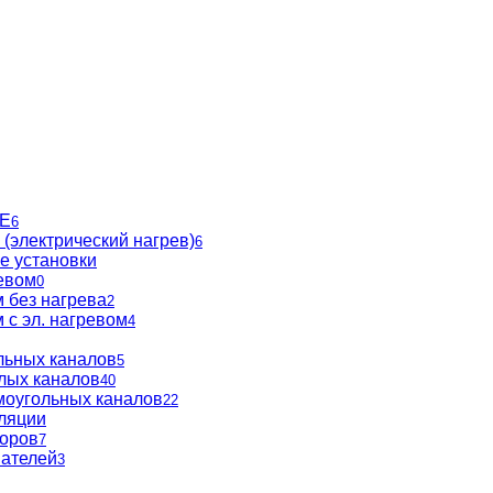
BE
6
(электрический нагрев)
6
е установки
евом
0
 без нагрева
2
 с эл. нагревом
4
льных каналов
5
глых каналов
40
моугольных каналов
22
ляции
торов
7
вателей
3