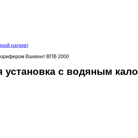
яной нагрев)
алорифером Ванвент ВПВ 2000
я установка с водяным кал