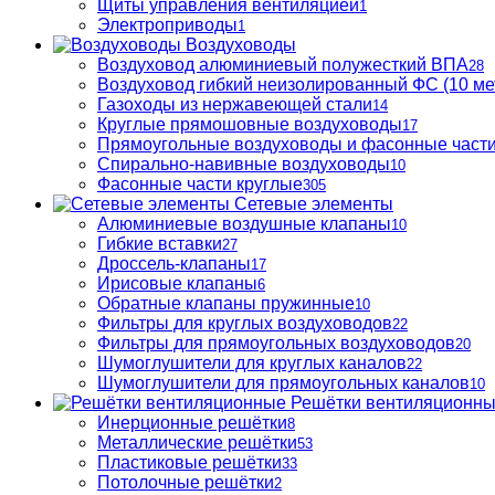
Щиты управления вентиляцией
1
Электроприводы
1
Воздуховоды
Воздуховод алюминиевый полужесткий ВПА
28
Воздуховод гибкий неизолированный ФС (10 ме
Газоходы из нержавеющей стали
14
Круглые прямошовные воздуховоды
17
Прямоугольные воздуховоды и фасонные част
Спирально-навивные воздуховоды
10
Фасонные части круглые
305
Сетевые элементы
Алюминиевые воздушные клапаны
10
Гибкие вставки
27
Дроссель-клапаны
17
Ирисовые клапаны
6
Обратные клапаны пружинные
10
Фильтры для круглых воздуховодов
22
Фильтры для прямоугольных воздуховодов
20
Шумоглушители для круглых каналов
22
Шумоглушители для прямоугольных каналов
10
Решётки вентиляционн
Инерционные решётки
8
Металлические решётки
53
Пластиковые решётки
33
Потолочные решётки
2