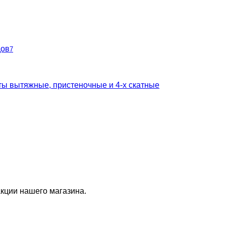
дов
7
ты вытяжные, пристеночные и 4-х скатные
кции нашего магазина.