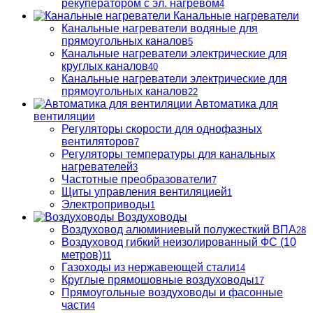
рекуператором с эл. нагревом
4
Канальные нагреватели
Канальные нагреватели водяные для
прямоугольных каналов
5
Канальные нагреватели электрические для
круглых каналов
40
Канальные нагреватели электрические для
прямоугольных каналов
22
Автоматика для
вентиляции
Регуляторы скорости для однофазных
вентиляторов
7
Регуляторы температуры для канальных
нагревателей
3
Частотные преобразователи
7
Щиты управления вентиляцией
1
Электроприводы
1
Воздуховоды
Воздуховод алюминиевый полужесткий ВПА
28
Воздуховод гибкий неизолированный ФС (10
метров)
11
Газоходы из нержавеющей стали
14
Круглые прямошовные воздуховоды
17
Прямоугольные воздуховоды и фасонные
части
4