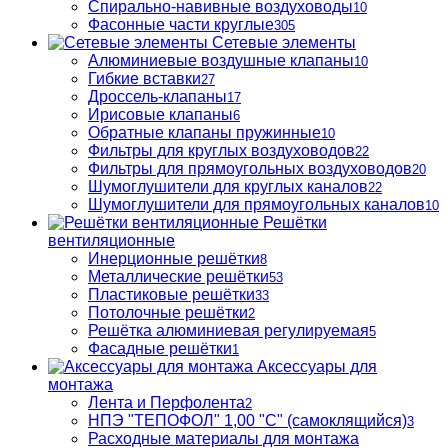
Спирально-навивные воздуховоды
10
Фасонные части круглые
305
Сетевые элементы
Алюминиевые воздушные клапаны
10
Гибкие вставки
27
Дроссель-клапаны
17
Ирисовые клапаны
6
Обратные клапаны пружинные
10
Фильтры для круглых воздуховодов
22
Фильтры для прямоугольных воздуховодов
20
Шумоглушители для круглых каналов
22
Шумоглушители для прямоугольных каналов
10
Решётки
вентиляционные
Инерционные решётки
8
Металлические решётки
53
Пластиковые решётки
33
Потолочные решётки
2
Решётка алюминиевая регулируемая
5
Фасадные решётки
1
Аксессуары для
монтажа
Лента и Перфолента
2
НПЭ "ТЕПОФОЛ" 1,00 "С" (самоклящийся)
3
Расходные материалы для монтажа