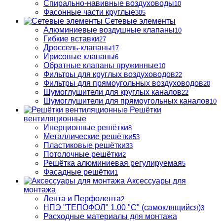
Спирально-навивные воздуховоды
10
Фасонные части круглые
305
Сетевые элементы
Алюминиевые воздушные клапаны
10
Гибкие вставки
27
Дроссель-клапаны
17
Ирисовые клапаны
6
Обратные клапаны пружинные
10
Фильтры для круглых воздуховодов
22
Фильтры для прямоугольных воздуховодов
20
Шумоглушители для круглых каналов
22
Шумоглушители для прямоугольных каналов
10
Решётки
вентиляционные
Инерционные решётки
8
Металлические решётки
53
Пластиковые решётки
33
Потолочные решётки
2
Решётка алюминиевая регулируемая
5
Фасадные решётки
1
Аксессуары для
монтажа
Лента и Перфолента
2
НПЭ "ТЕПОФОЛ" 1,00 "С" (самоклящийся)
3
Расходные материалы для монтажа