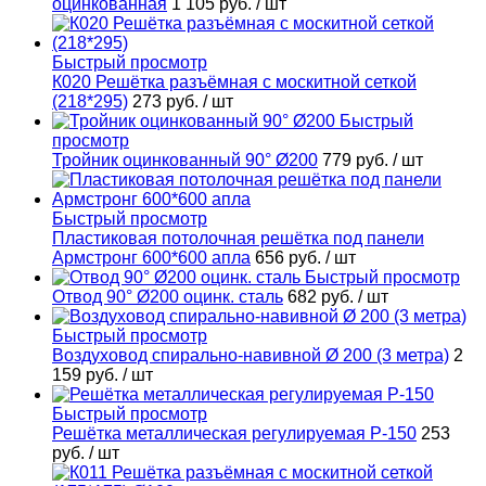
оцинкованная
1 105 руб.
/ шт
Быстрый просмотр
К020 Решётка разъёмная с москитной сеткой
(218*295)
273 руб.
/ шт
Быстрый
просмотр
Тройник оцинкованный 90° Ø200
779 руб.
/ шт
Быстрый просмотр
Пластиковая потолочная решётка под панели
Армстронг 600*600 апла
656 руб.
/ шт
Быстрый просмотр
Отвод 90° Ø200 оцинк. сталь
682 руб.
/ шт
Быстрый просмотр
Воздуховод спирально-навивной Ø 200 (3 метра)
2
159 руб.
/ шт
Быстрый просмотр
Решётка металлическая регулируемая Р-150
253
руб.
/ шт