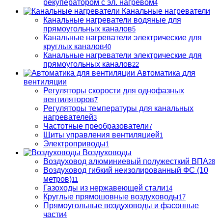
рекуператором с эл. нагревом
4
Канальные нагреватели
Канальные нагреватели водяные для
прямоугольных каналов
5
Канальные нагреватели электрические для
круглых каналов
40
Канальные нагреватели электрические для
прямоугольных каналов
22
Автоматика для
вентиляции
Регуляторы скорости для однофазных
вентиляторов
7
Регуляторы температуры для канальных
нагревателей
3
Частотные преобразователи
7
Щиты управления вентиляцией
1
Электроприводы
1
Воздуховоды
Воздуховод алюминиевый полужесткий ВПА
28
Воздуховод гибкий неизолированный ФС (10
метров)
11
Газоходы из нержавеющей стали
14
Круглые прямошовные воздуховоды
17
Прямоугольные воздуховоды и фасонные
части
4