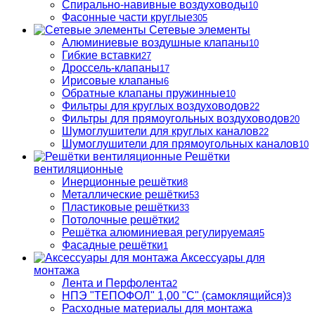
Спирально-навивные воздуховоды
10
Фасонные части круглые
305
Сетевые элементы
Алюминиевые воздушные клапаны
10
Гибкие вставки
27
Дроссель-клапаны
17
Ирисовые клапаны
6
Обратные клапаны пружинные
10
Фильтры для круглых воздуховодов
22
Фильтры для прямоугольных воздуховодов
20
Шумоглушители для круглых каналов
22
Шумоглушители для прямоугольных каналов
10
Решётки
вентиляционные
Инерционные решётки
8
Металлические решётки
53
Пластиковые решётки
33
Потолочные решётки
2
Решётка алюминиевая регулируемая
5
Фасадные решётки
1
Аксессуары для
монтажа
Лента и Перфолента
2
НПЭ "ТЕПОФОЛ" 1,00 "С" (самоклящийся)
3
Расходные материалы для монтажа