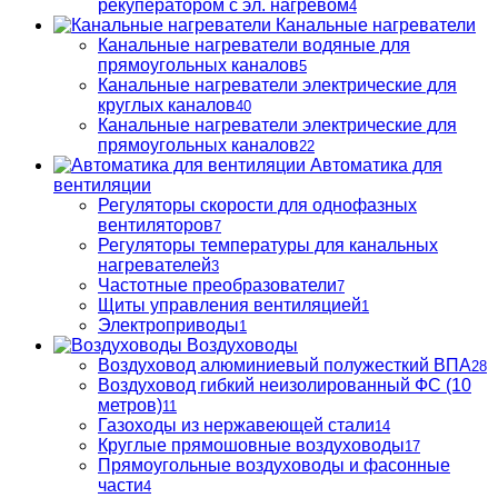
рекуператором с эл. нагревом
4
Канальные нагреватели
Канальные нагреватели водяные для
прямоугольных каналов
5
Канальные нагреватели электрические для
круглых каналов
40
Канальные нагреватели электрические для
прямоугольных каналов
22
Автоматика для
вентиляции
Регуляторы скорости для однофазных
вентиляторов
7
Регуляторы температуры для канальных
нагревателей
3
Частотные преобразователи
7
Щиты управления вентиляцией
1
Электроприводы
1
Воздуховоды
Воздуховод алюминиевый полужесткий ВПА
28
Воздуховод гибкий неизолированный ФС (10
метров)
11
Газоходы из нержавеющей стали
14
Круглые прямошовные воздуховоды
17
Прямоугольные воздуховоды и фасонные
части
4