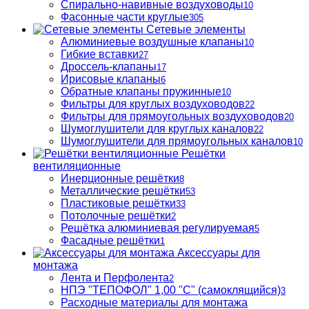
Спирально-навивные воздуховоды
10
Фасонные части круглые
305
Сетевые элементы
Алюминиевые воздушные клапаны
10
Гибкие вставки
27
Дроссель-клапаны
17
Ирисовые клапаны
6
Обратные клапаны пружинные
10
Фильтры для круглых воздуховодов
22
Фильтры для прямоугольных воздуховодов
20
Шумоглушители для круглых каналов
22
Шумоглушители для прямоугольных каналов
10
Решётки
вентиляционные
Инерционные решётки
8
Металлические решётки
53
Пластиковые решётки
33
Потолочные решётки
2
Решётка алюминиевая регулируемая
5
Фасадные решётки
1
Аксессуары для
монтажа
Лента и Перфолента
2
НПЭ "ТЕПОФОЛ" 1,00 "С" (самоклящийся)
3
Расходные материалы для монтажа