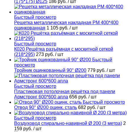
(175*175) Ø125
186 руб.
/ шт
Быстрый просмотр
Решетка металлическая накладная РМ 400*400
оцинкованная
1 105 руб.
/ шт
Быстрый просмотр
К020 Решётка разъёмная с москитной сеткой
(218*295)
273 руб.
/ шт
Быстрый
просмотр
Тройник оцинкованный 90° Ø200
779 руб.
/ шт
Быстрый просмотр
Пластиковая потолочная решётка под панели
Армстронг 600*600 апла
656 руб.
/ шт
Быстрый просмотр
Отвод 90° Ø200 оцинк. сталь
682 руб.
/ шт
Быстрый просмотр
Воздуховод спирально-навивной Ø 200 (3 метра)
2
159 руб.
/ шт