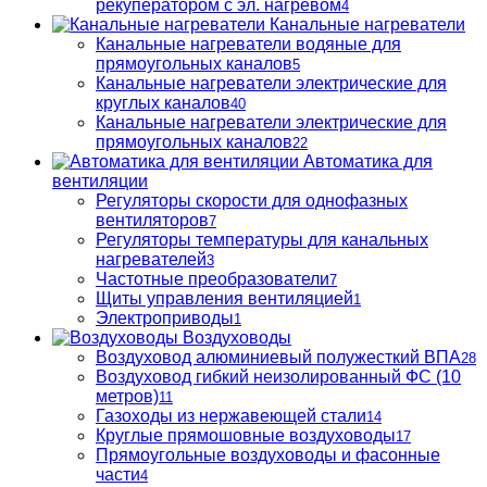
рекуператором с эл. нагревом
4
Канальные нагреватели
Канальные нагреватели водяные для
прямоугольных каналов
5
Канальные нагреватели электрические для
круглых каналов
40
Канальные нагреватели электрические для
прямоугольных каналов
22
Автоматика для
вентиляции
Регуляторы скорости для однофазных
вентиляторов
7
Регуляторы температуры для канальных
нагревателей
3
Частотные преобразователи
7
Щиты управления вентиляцией
1
Электроприводы
1
Воздуховоды
Воздуховод алюминиевый полужесткий ВПА
28
Воздуховод гибкий неизолированный ФС (10
метров)
11
Газоходы из нержавеющей стали
14
Круглые прямошовные воздуховоды
17
Прямоугольные воздуховоды и фасонные
части
4