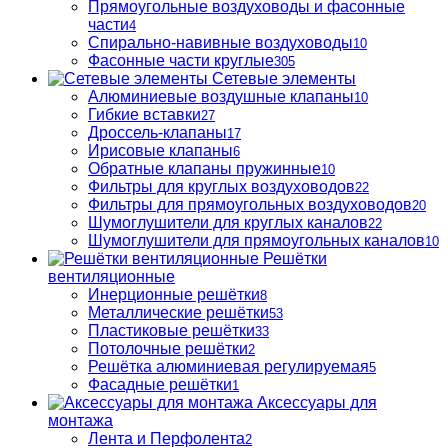
Прямоугольные воздуховоды и фасонные
части
4
Спирально-навивные воздуховоды
10
Фасонные части круглые
305
Сетевые элементы
Алюминиевые воздушные клапаны
10
Гибкие вставки
27
Дроссель-клапаны
17
Ирисовые клапаны
6
Обратные клапаны пружинные
10
Фильтры для круглых воздуховодов
22
Фильтры для прямоугольных воздуховодов
20
Шумоглушители для круглых каналов
22
Шумоглушители для прямоугольных каналов
10
Решётки
вентиляционные
Инерционные решётки
8
Металлические решётки
53
Пластиковые решётки
33
Потолочные решётки
2
Решётка алюминиевая регулируемая
5
Фасадные решётки
1
Аксессуары для
монтажа
Лента и Перфолента
2