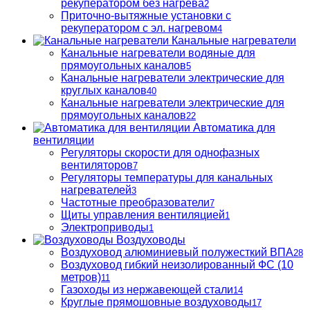
рекуператором без нагрева
2
Приточно-вытяжные установки с
рекуператором с эл. нагревом
4
Канальные нагреватели
Канальные нагреватели водяные для
прямоугольных каналов
5
Канальные нагреватели электрические для
круглых каналов
40
Канальные нагреватели электрические для
прямоугольных каналов
22
Автоматика для
вентиляции
Регуляторы скорости для однофазных
вентиляторов
7
Регуляторы температуры для канальных
нагревателей
3
Частотные преобразователи
7
Щиты управления вентиляцией
1
Электроприводы
1
Воздуховоды
Воздуховод алюминиевый полужесткий ВПА
28
Воздуховод гибкий неизолированный ФС (10
метров)
11
Газоходы из нержавеющей стали
14
Круглые прямошовные воздуховоды
17