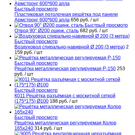
Быстрый просмотр
Пластиковая потолочная решётка под панели
Армстронг 600*600 апла
656 руб.
/ шт
Быстрый просмотр
Отвод 90° Ø200 оцинк. сталь
682 руб.
/ шт
Быстрый просмотр
Воздуховод спирально-навивной Ø 200 (3 метра)
2
159 руб.
/ шт
Быстрый просмотр
Решётка металлическая регулируемая Р-150
253
руб.
/ шт
Быстрый просмотр
К011 Решётка разъёмная с москитной сеткой
(175*175) Ø100
188 руб.
/ шт
Быстрый просмотр
Решётка металлическая регулируемая Колор
165х240
314 руб.
/ шт