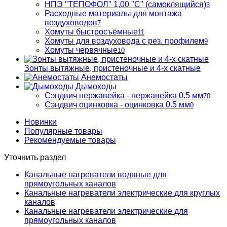
НПЭ "ТЕПОФОЛ" 1,00 "С" (самоклящийся)
3
Расходные материалы для монтажа
воздуховодов
7
Хомуты быстросъёмные
11
Хомуты для воздуховода с рез. профилем
9
Хомуты червячные
10
Зонты вытяжные, пристеночные и 4-х скатные
Анемостаты
Дымоходы
Сэндвич нержавейка - нержавейка 0.5 мм
70
Сэндвич оцинковка - оцинковка 0.5 мм
0
Новинки
Популярные товары
Рекомендуемые товары
Уточнить раздел
Канальные нагреватели водяные для
прямоугольных каналов
Канальные нагреватели электрические для круглых
каналов
Канальные нагреватели электрические для
прямоугольных каналов