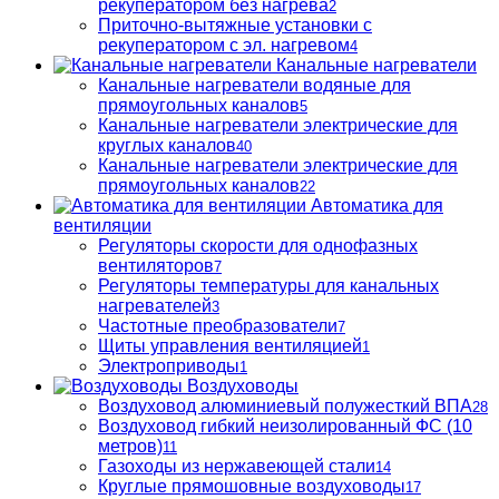
рекуператором без нагрева
2
Приточно-вытяжные установки с
рекуператором с эл. нагревом
4
Канальные нагреватели
Канальные нагреватели водяные для
прямоугольных каналов
5
Канальные нагреватели электрические для
круглых каналов
40
Канальные нагреватели электрические для
прямоугольных каналов
22
Автоматика для
вентиляции
Регуляторы скорости для однофазных
вентиляторов
7
Регуляторы температуры для канальных
нагревателей
3
Частотные преобразователи
7
Щиты управления вентиляцией
1
Электроприводы
1
Воздуховоды
Воздуховод алюминиевый полужесткий ВПА
28
Воздуховод гибкий неизолированный ФС (10
метров)
11
Газоходы из нержавеющей стали
14
Круглые прямошовные воздуховоды
17