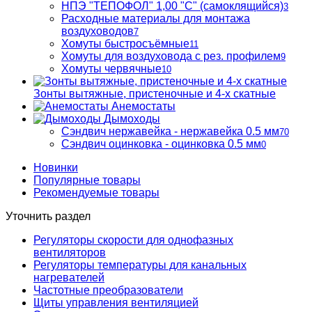
НПЭ "ТЕПОФОЛ" 1,00 "С" (самоклящийся)
3
Расходные материалы для монтажа
воздуховодов
7
Хомуты быстросъёмные
11
Хомуты для воздуховода с рез. профилем
9
Хомуты червячные
10
Зонты вытяжные, пристеночные и 4-х скатные
Анемостаты
Дымоходы
Сэндвич нержавейка - нержавейка 0.5 мм
70
Сэндвич оцинковка - оцинковка 0.5 мм
0
Новинки
Популярные товары
Рекомендуемые товары
Уточнить раздел
Регуляторы скорости для однофазных
вентиляторов
Регуляторы температуры для канальных
нагревателей
Частотные преобразователи
Щиты управления вентиляцией