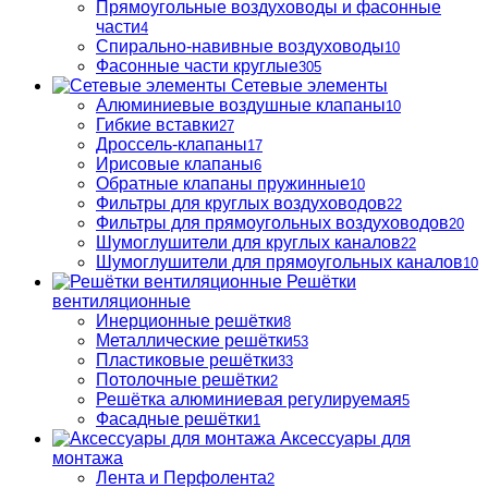
Прямоугольные воздуховоды и фасонные
части
4
Спирально-навивные воздуховоды
10
Фасонные части круглые
305
Сетевые элементы
Алюминиевые воздушные клапаны
10
Гибкие вставки
27
Дроссель-клапаны
17
Ирисовые клапаны
6
Обратные клапаны пружинные
10
Фильтры для круглых воздуховодов
22
Фильтры для прямоугольных воздуховодов
20
Шумоглушители для круглых каналов
22
Шумоглушители для прямоугольных каналов
10
Решётки
вентиляционные
Инерционные решётки
8
Металлические решётки
53
Пластиковые решётки
33
Потолочные решётки
2
Решётка алюминиевая регулируемая
5
Фасадные решётки
1
Аксессуары для
монтажа
Лента и Перфолента
2