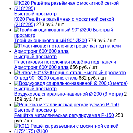
Быстрый просмотр
К020 Решётка разъёмная с москитной сеткой
(218*295)
273 руб.
/ шт
Быстрый
просмотр
Тройник оцинкованный 90° Ø200
779 руб.
/ шт
Быстрый просмотр
Пластиковая потолочная решётка под панели
Армстронг 600*600 апла
656 руб.
/ шт
Быстрый просмотр
Отвод 90° Ø200 оцинк. сталь
682 руб.
/ шт
Быстрый просмотр
Воздуховод спирально-навивной Ø 200 (3 метра)
2
159 руб.
/ шт
Быстрый просмотр
Решётка металлическая регулируемая Р-150
253
руб.
/ шт