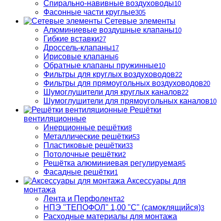
Спирально-навивные воздуховоды
10
Фасонные части круглые
305
Сетевые элементы
Алюминиевые воздушные клапаны
10
Гибкие вставки
27
Дроссель-клапаны
17
Ирисовые клапаны
6
Обратные клапаны пружинные
10
Фильтры для круглых воздуховодов
22
Фильтры для прямоугольных воздуховодов
20
Шумоглушители для круглых каналов
22
Шумоглушители для прямоугольных каналов
10
Решётки
вентиляционные
Инерционные решётки
8
Металлические решётки
53
Пластиковые решётки
33
Потолочные решётки
2
Решётка алюминиевая регулируемая
5
Фасадные решётки
1
Аксессуары для
монтажа
Лента и Перфолента
2
НПЭ "ТЕПОФОЛ" 1,00 "С" (самоклящийся)
3
Расходные материалы для монтажа