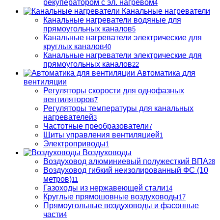
рекуператором с эл. нагревом
4
Канальные нагреватели
Канальные нагреватели водяные для
прямоугольных каналов
5
Канальные нагреватели электрические для
круглых каналов
40
Канальные нагреватели электрические для
прямоугольных каналов
22
Автоматика для
вентиляции
Регуляторы скорости для однофазных
вентиляторов
7
Регуляторы температуры для канальных
нагревателей
3
Частотные преобразователи
7
Щиты управления вентиляцией
1
Электроприводы
1
Воздуховоды
Воздуховод алюминиевый полужесткий ВПА
28
Воздуховод гибкий неизолированный ФС (10
метров)
11
Газоходы из нержавеющей стали
14
Круглые прямошовные воздуховоды
17
Прямоугольные воздуховоды и фасонные
части
4