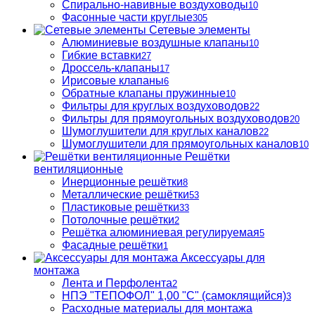
Спирально-навивные воздуховоды
10
Фасонные части круглые
305
Сетевые элементы
Алюминиевые воздушные клапаны
10
Гибкие вставки
27
Дроссель-клапаны
17
Ирисовые клапаны
6
Обратные клапаны пружинные
10
Фильтры для круглых воздуховодов
22
Фильтры для прямоугольных воздуховодов
20
Шумоглушители для круглых каналов
22
Шумоглушители для прямоугольных каналов
10
Решётки
вентиляционные
Инерционные решётки
8
Металлические решётки
53
Пластиковые решётки
33
Потолочные решётки
2
Решётка алюминиевая регулируемая
5
Фасадные решётки
1
Аксессуары для
монтажа
Лента и Перфолента
2
НПЭ "ТЕПОФОЛ" 1,00 "С" (самоклящийся)
3
Расходные материалы для монтажа