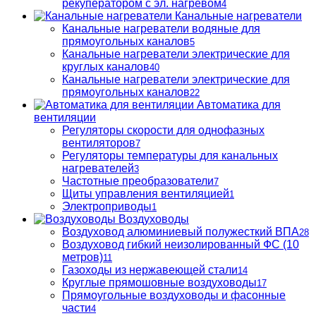
рекуператором с эл. нагревом
4
Канальные нагреватели
Канальные нагреватели водяные для
прямоугольных каналов
5
Канальные нагреватели электрические для
круглых каналов
40
Канальные нагреватели электрические для
прямоугольных каналов
22
Автоматика для
вентиляции
Регуляторы скорости для однофазных
вентиляторов
7
Регуляторы температуры для канальных
нагревателей
3
Частотные преобразователи
7
Щиты управления вентиляцией
1
Электроприводы
1
Воздуховоды
Воздуховод алюминиевый полужесткий ВПА
28
Воздуховод гибкий неизолированный ФС (10
метров)
11
Газоходы из нержавеющей стали
14
Круглые прямошовные воздуховоды
17
Прямоугольные воздуховоды и фасонные
части
4