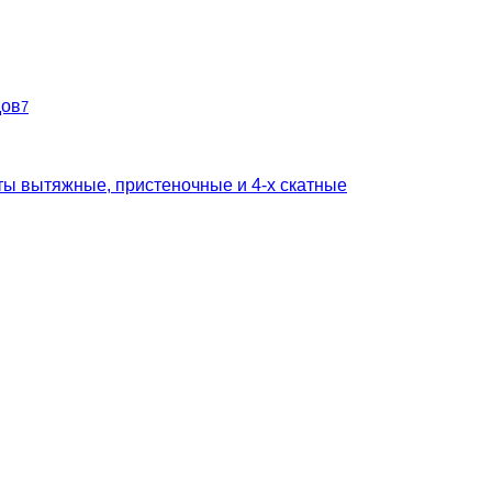
дов
7
ты вытяжные, пристеночные и 4-х скатные