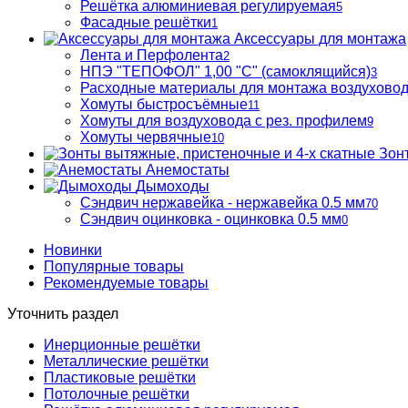
Решётка алюминиевая регулируемая
5
Фасадные решётки
1
Аксессуары для монтажа
Лента и Перфолента
2
НПЭ "ТЕПОФОЛ" 1,00 "С" (самоклящийся)
3
Расходные материалы для монтажа воздухово
Хомуты быстросъёмные
11
Хомуты для воздуховода с рез. профилем
9
Хомуты червячные
10
Зон
Анемостаты
Дымоходы
Сэндвич нержавейка - нержавейка 0.5 мм
70
Сэндвич оцинковка - оцинковка 0.5 мм
0
Новинки
Популярные товары
Рекомендуемые товары
Уточнить раздел
Инерционные решётки
Металлические решётки
Пластиковые решётки
Потолочные решётки