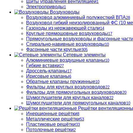
Щиты управления вентиляцией
1
Электроприводы
1
Воздуховоды
Воздуховод алюминиевый полужесткий ВПА
28
Воздуховод гибкий неизолированный ФС (10 ме
Газоходы из нержавеющей стали
14
Круглые прямошовные воздуховоды
17
Прямоугольные воздуховоды и фасонные част
Спирально-навивные воздуховоды
10
Фасонные части круглые
305
Сетевые элементы
Алюминиевые воздушные клапаны
10
Гибкие вставки
27
Дроссель-клапаны
17
Ирисовые клапаны
6
Обратные клапаны пружинные
10
Фильтры для круглых воздуховодов
22
Фильтры для прямоугольных воздуховодов
20
Шумоглушители для круглых каналов
22
Шумоглушители для прямоугольных каналов
10
Решётки вентиляционн
Инерционные решётки
8
Металлические решётки
53
Пластиковые решётки
33
Потолочные решётки
2