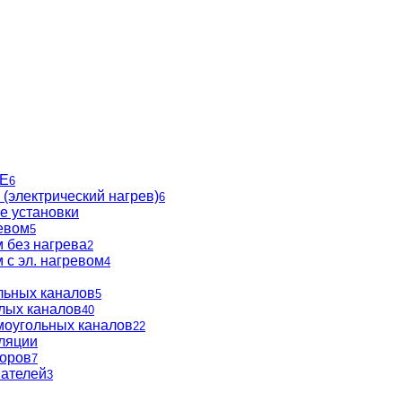
BE
6
(электрический нагрев)
6
е установки
евом
5
 без нагрева
2
 с эл. нагревом
4
льных каналов
5
глых каналов
40
моугольных каналов
22
ляции
торов
7
вателей
3