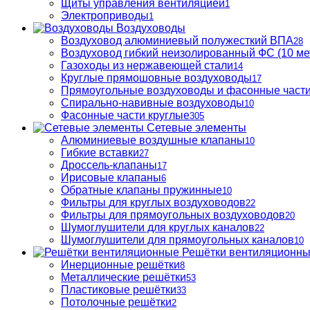
Щиты управления вентиляцией
1
Электроприводы
1
Воздуховоды
Воздуховод алюминиевый полужесткий ВПА
28
Воздуховод гибкий неизолированный ФС (10 ме
Газоходы из нержавеющей стали
14
Круглые прямошовные воздуховоды
17
Прямоугольные воздуховоды и фасонные част
Спирально-навивные воздуховоды
10
Фасонные части круглые
305
Сетевые элементы
Алюминиевые воздушные клапаны
10
Гибкие вставки
27
Дроссель-клапаны
17
Ирисовые клапаны
6
Обратные клапаны пружинные
10
Фильтры для круглых воздуховодов
22
Фильтры для прямоугольных воздуховодов
20
Шумоглушители для круглых каналов
22
Шумоглушители для прямоугольных каналов
10
Решётки вентиляционн
Инерционные решётки
8
Металлические решётки
53
Пластиковые решётки
33
Потолочные решётки
2