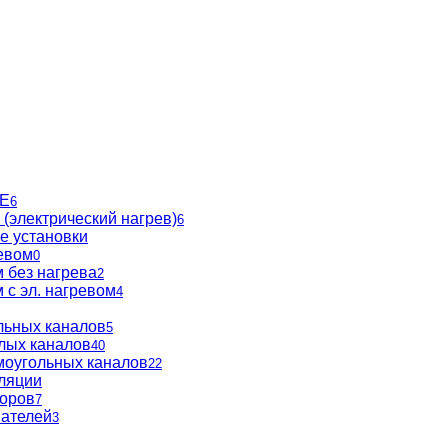
BE
6
(электрический нагрев)
6
е установки
евом
0
 без нагрева
2
 с эл. нагревом
4
льных каналов
5
глых каналов
40
моугольных каналов
22
ляции
торов
7
вателей
3