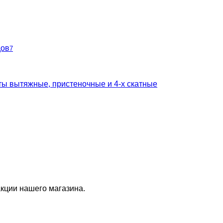
дов
7
ты вытяжные, пристеночные и 4-х скатные
кции нашего магазина.