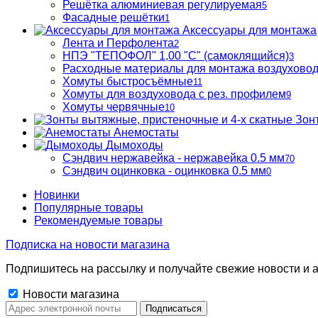
Решётка алюминиевая регулируемая
5
Фасадные решётки
1
Аксессуары для монтажа
Лента и Перфолента
2
НПЭ "ТЕПОФОЛ" 1,00 "С" (самоклящийся)
3
Расходные материалы для монтажа воздухово
Хомуты быстросъёмные
11
Хомуты для воздуховода с рез. профилем
9
Хомуты червячные
10
Зон
Анемостаты
Дымоходы
Сэндвич нержавейка - нержавейка 0.5 мм
70
Сэндвич оцинковка - оцинковка 0.5 мм
0
Новинки
Популярные товары
Рекомендуемые товары
Подписка на новости магазина
Подпишитесь на рассылку и получайте свежие новости и а
Новости магазина