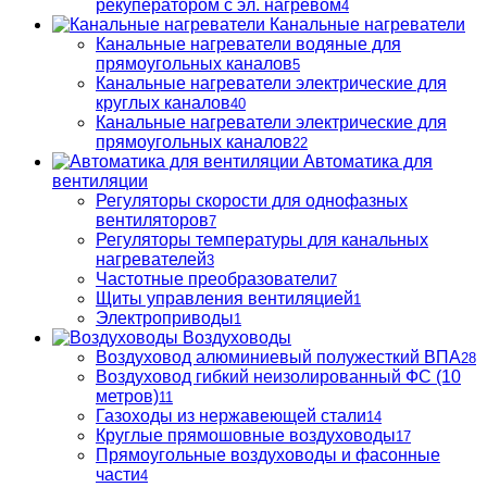
рекуператором с эл. нагревом
4
Канальные нагреватели
Канальные нагреватели водяные для
прямоугольных каналов
5
Канальные нагреватели электрические для
круглых каналов
40
Канальные нагреватели электрические для
прямоугольных каналов
22
Автоматика для
вентиляции
Регуляторы скорости для однофазных
вентиляторов
7
Регуляторы температуры для канальных
нагревателей
3
Частотные преобразователи
7
Щиты управления вентиляцией
1
Электроприводы
1
Воздуховоды
Воздуховод алюминиевый полужесткий ВПА
28
Воздуховод гибкий неизолированный ФС (10
метров)
11
Газоходы из нержавеющей стали
14
Круглые прямошовные воздуховоды
17
Прямоугольные воздуховоды и фасонные
части
4