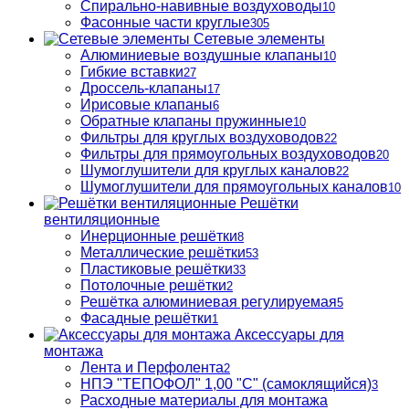
Спирально-навивные воздуховоды
10
Фасонные части круглые
305
Сетевые элементы
Алюминиевые воздушные клапаны
10
Гибкие вставки
27
Дроссель-клапаны
17
Ирисовые клапаны
6
Обратные клапаны пружинные
10
Фильтры для круглых воздуховодов
22
Фильтры для прямоугольных воздуховодов
20
Шумоглушители для круглых каналов
22
Шумоглушители для прямоугольных каналов
10
Решётки
вентиляционные
Инерционные решётки
8
Металлические решётки
53
Пластиковые решётки
33
Потолочные решётки
2
Решётка алюминиевая регулируемая
5
Фасадные решётки
1
Аксессуары для
монтажа
Лента и Перфолента
2
НПЭ "ТЕПОФОЛ" 1,00 "С" (самоклящийся)
3
Расходные материалы для монтажа