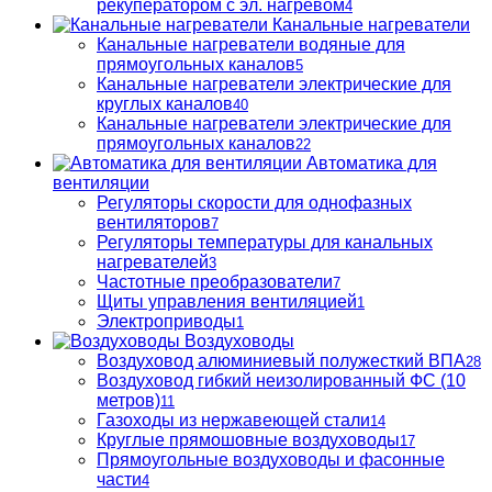
рекуператором с эл. нагревом
4
Канальные нагреватели
Канальные нагреватели водяные для
прямоугольных каналов
5
Канальные нагреватели электрические для
круглых каналов
40
Канальные нагреватели электрические для
прямоугольных каналов
22
Автоматика для
вентиляции
Регуляторы скорости для однофазных
вентиляторов
7
Регуляторы температуры для канальных
нагревателей
3
Частотные преобразователи
7
Щиты управления вентиляцией
1
Электроприводы
1
Воздуховоды
Воздуховод алюминиевый полужесткий ВПА
28
Воздуховод гибкий неизолированный ФС (10
метров)
11
Газоходы из нержавеющей стали
14
Круглые прямошовные воздуховоды
17
Прямоугольные воздуховоды и фасонные
части
4