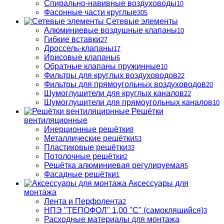
Спирально-навивные воздуховоды
10
Фасонные части круглые
305
Сетевые элементы
Алюминиевые воздушные клапаны
10
Гибкие вставки
27
Дроссель-клапаны
17
Ирисовые клапаны
6
Обратные клапаны пружинные
10
Фильтры для круглых воздуховодов
22
Фильтры для прямоугольных воздуховодов
20
Шумоглушители для круглых каналов
22
Шумоглушители для прямоугольных каналов
10
Решётки
вентиляционные
Инерционные решётки
8
Металлические решётки
53
Пластиковые решётки
33
Потолочные решётки
2
Решётка алюминиевая регулируемая
5
Фасадные решётки
1
Аксессуары для
монтажа
Лента и Перфолента
2
НПЭ "ТЕПОФОЛ" 1,00 "С" (самоклящийся)
3
Расходные материалы для монтажа