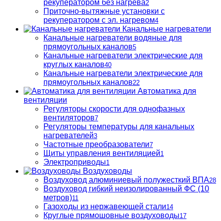
рекуператором без нагрева
2
Приточно-вытяжные установки с
рекуператором с эл. нагревом
4
Канальные нагреватели
Канальные нагреватели водяные для
прямоугольных каналов
5
Канальные нагреватели электрические для
круглых каналов
40
Канальные нагреватели электрические для
прямоугольных каналов
22
Автоматика для
вентиляции
Регуляторы скорости для однофазных
вентиляторов
7
Регуляторы температуры для канальных
нагревателей
3
Частотные преобразователи
7
Щиты управления вентиляцией
1
Электроприводы
1
Воздуховоды
Воздуховод алюминиевый полужесткий ВПА
28
Воздуховод гибкий неизолированный ФС (10
метров)
11
Газоходы из нержавеющей стали
14
Круглые прямошовные воздуховоды
17