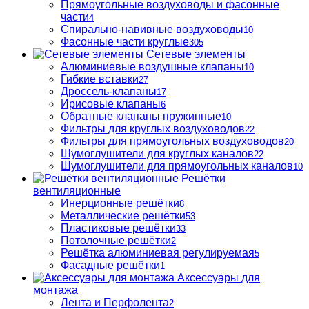
Прямоугольные воздуховоды и фасонные
части
4
Спирально-навивные воздуховоды
10
Фасонные части круглые
305
Сетевые элементы
Алюминиевые воздушные клапаны
10
Гибкие вставки
27
Дроссель-клапаны
17
Ирисовые клапаны
6
Обратные клапаны пружинные
10
Фильтры для круглых воздуховодов
22
Фильтры для прямоугольных воздуховодов
20
Шумоглушители для круглых каналов
22
Шумоглушители для прямоугольных каналов
10
Решётки
вентиляционные
Инерционные решётки
8
Металлические решётки
53
Пластиковые решётки
33
Потолочные решётки
2
Решётка алюминиевая регулируемая
5
Фасадные решётки
1
Аксессуары для
монтажа
Лента и Перфолента
2