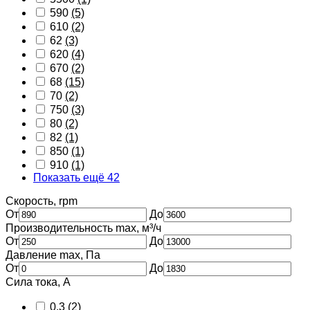
590
(5)
610
(2)
62
(3)
620
(4)
670
(2)
68
(15)
70
(2)
750
(3)
80
(2)
82
(1)
850
(1)
910
(1)
Показать ещё 42
Скорость, rpm
От
До
Производительность max, м³/ч
От
До
Давление max, Па
От
До
Сила тока, А
0.3
(2)