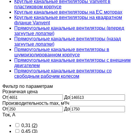
Круглые канальные вентиляторы Vanvent в
пластиковом корпусе
Круглые канальные вентиляторы на ЕС моторах
Круглые канальные вентиляторы на квадратном
фланце Vanvent
Прямоугольные канальные вентиляторы (вперед
загнутые лопатки)
Прямоугольные канальные вентиляторы (назад
загнутые лопатки)
Прямоугольные канальные вентиляторы в
шумоизолированном корпусе
Прямоугольные канальные вентиляторы с внешним
двигателем
Прямоугольные канальные вентиляторы со
свободным рабочим колесом
Фильтр по параметрам
Розничная цена
От
До
Производительность max, м³/ч
От
До
Ток, А
0,31
(2)
0,45
(3)