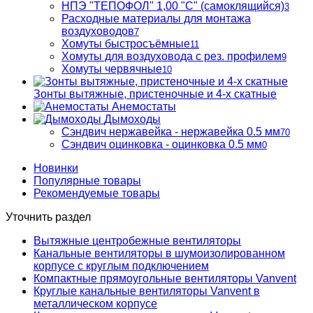
НПЭ "ТЕПОФОЛ" 1,00 "С" (самоклящийся)
3
Расходные материалы для монтажа
воздуховодов
7
Хомуты быстросъёмные
11
Хомуты для воздуховода с рез. профилем
9
Хомуты червячные
10
Зонты вытяжные, пристеночные и 4-х скатные
Анемостаты
Дымоходы
Сэндвич нержавейка - нержавейка 0.5 мм
70
Сэндвич оцинковка - оцинковка 0.5 мм
0
Новинки
Популярные товары
Рекомендуемые товары
Уточнить раздел
Вытяжные центробежные вентиляторы
Канальные вентиляторы в шумоизолированном
корпусе с круглым подключением
Компактные прямоугольные вентиляторы Vanvent
Круглые канальные вентиляторы Vanvent в
металлическом корпусе