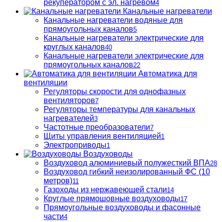
рекуператором с эл. нагревом
4
Канальные нагреватели
Канальные нагреватели водяные для
прямоугольных каналов
5
Канальные нагреватели электрические для
круглых каналов
40
Канальные нагреватели электрические для
прямоугольных каналов
22
Автоматика для
вентиляции
Регуляторы скорости для однофазных
вентиляторов
7
Регуляторы температуры для канальных
нагревателей
3
Частотные преобразователи
7
Щиты управления вентиляцией
1
Электроприводы
1
Воздуховоды
Воздуховод алюминиевый полужесткий ВПА
28
Воздуховод гибкий неизолированный ФС (10
метров)
11
Газоходы из нержавеющей стали
14
Круглые прямошовные воздуховоды
17
Прямоугольные воздуховоды и фасонные
части
4