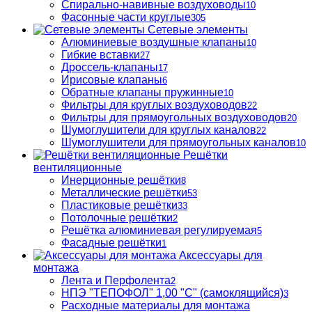
Спирально-навивные воздуховоды
10
Фасонные части круглые
305
Сетевые элементы
Алюминиевые воздушные клапаны
10
Гибкие вставки
27
Дроссель-клапаны
17
Ирисовые клапаны
6
Обратные клапаны пружинные
10
Фильтры для круглых воздуховодов
22
Фильтры для прямоугольных воздуховодов
20
Шумоглушители для круглых каналов
22
Шумоглушители для прямоугольных каналов
10
Решётки
вентиляционные
Инерционные решётки
8
Металлические решётки
53
Пластиковые решётки
33
Потолочные решётки
2
Решётка алюминиевая регулируемая
5
Фасадные решётки
1
Аксессуары для
монтажа
Лента и Перфолента
2
НПЭ "ТЕПОФОЛ" 1,00 "С" (самоклящийся)
3
Расходные материалы для монтажа