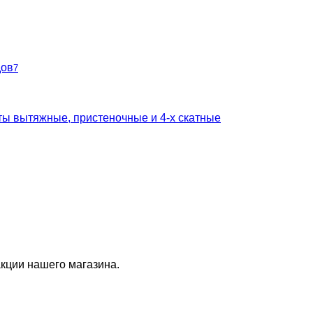
дов
7
ты вытяжные, пристеночные и 4-х скатные
кции нашего магазина.