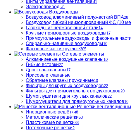
Щиты управления вентиляцией
1
Электроприводы
1
Воздуховоды
Воздуховод алюминиевый полужесткий ВПА
28
Воздуховод гибкий неизолированный ФС (10 ме
Газоходы из нержавеющей стали
14
Круглые прямошовные воздуховоды
17
Прямоугольные воздуховоды и фасонные част
Спирально-навивные воздуховоды
10
Фасонные части круглые
305
Сетевые элементы
Алюминиевые воздушные клапаны
10
Гибкие вставки
27
Дроссель-клапаны
17
Ирисовые клапаны
6
Обратные клапаны пружинные
10
Фильтры для круглых воздуховодов
22
Фильтры для прямоугольных воздуховодов
20
Шумоглушители для круглых каналов
22
Шумоглушители для прямоугольных каналов
10
Решётки вентиляционн
Инерционные решётки
8
Металлические решётки
53
Пластиковые решётки
33
Потолочные решётки
2