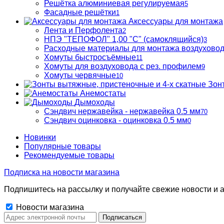
Решётка алюминиевая регулируемая
5
Фасадные решётки
1
Аксессуары для монтажа
Лента и Перфолента
2
НПЭ "ТЕПОФОЛ" 1,00 "С" (самоклящийся)
3
Расходные материалы для монтажа воздухово
Хомуты быстросъёмные
11
Хомуты для воздуховода с рез. профилем
9
Хомуты червячные
10
Зон
Анемостаты
Дымоходы
Сэндвич нержавейка - нержавейка 0.5 мм
70
Сэндвич оцинковка - оцинковка 0.5 мм
0
Новинки
Популярные товары
Рекомендуемые товары
Подписка на новости магазина
Подпишитесь на рассылку и получайте свежие новости и а
Новости магазина