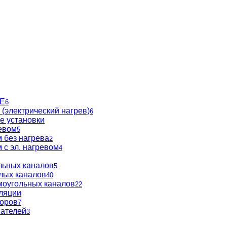
BE
6
(электрический нагрев)
6
е установки
евом
5
 без нагрева
2
 с эл. нагревом
4
льных каналов
5
глых каналов
40
моугольных каналов
22
ляции
торов
7
вателей
3