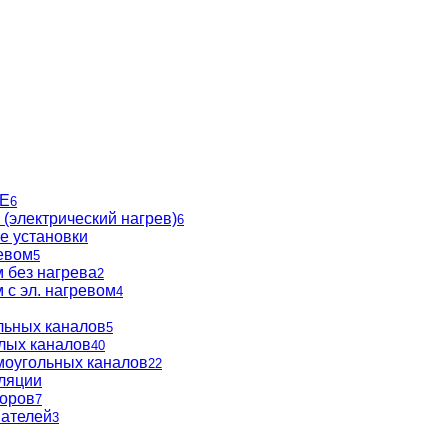
BE
6
(электрический нагрев)
6
е установки
евом
5
 без нагрева
2
 с эл. нагревом
4
льных каналов
5
глых каналов
40
моугольных каналов
22
ляции
торов
7
вателей
3