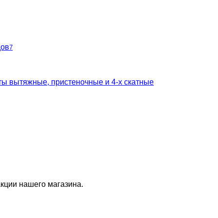
дов
7
ты вытяжные, пристеночные и 4-х скатные
кции нашего магазина.