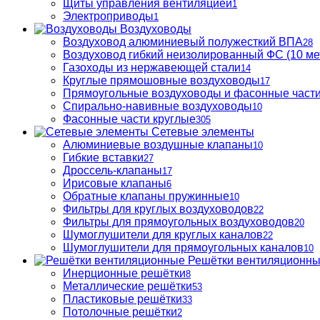
Щиты управления вентиляцией
1
Электроприводы
1
Воздуховоды
Воздуховод алюминиевый полужесткий ВПА
28
Воздуховод гибкий неизолированный ФС (10 ме
Газоходы из нержавеющей стали
14
Круглые прямошовные воздуховоды
17
Прямоугольные воздуховоды и фасонные част
Спирально-навивные воздуховоды
10
Фасонные части круглые
305
Сетевые элементы
Алюминиевые воздушные клапаны
10
Гибкие вставки
27
Дроссель-клапаны
17
Ирисовые клапаны
6
Обратные клапаны пружинные
10
Фильтры для круглых воздуховодов
22
Фильтры для прямоугольных воздуховодов
20
Шумоглушители для круглых каналов
22
Шумоглушители для прямоугольных каналов
10
Решётки вентиляционн
Инерционные решётки
8
Металлические решётки
53
Пластиковые решётки
33
Потолочные решётки
2