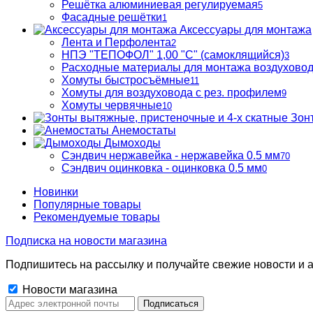
Решётка алюминиевая регулируемая
5
Фасадные решётки
1
Аксессуары для монтажа
Лента и Перфолента
2
НПЭ "ТЕПОФОЛ" 1,00 "С" (самоклящийся)
3
Расходные материалы для монтажа воздухово
Хомуты быстросъёмные
11
Хомуты для воздуховода с рез. профилем
9
Хомуты червячные
10
Зон
Анемостаты
Дымоходы
Сэндвич нержавейка - нержавейка 0.5 мм
70
Сэндвич оцинковка - оцинковка 0.5 мм
0
Новинки
Популярные товары
Рекомендуемые товары
Подписка на новости магазина
Подпишитесь на рассылку и получайте свежие новости и а
Новости магазина