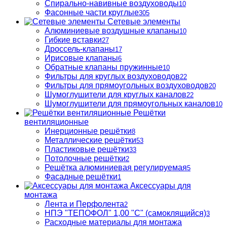
Спирально-навивные воздуховоды
10
Фасонные части круглые
305
Сетевые элементы
Алюминиевые воздушные клапаны
10
Гибкие вставки
27
Дроссель-клапаны
17
Ирисовые клапаны
6
Обратные клапаны пружинные
10
Фильтры для круглых воздуховодов
22
Фильтры для прямоугольных воздуховодов
20
Шумоглушители для круглых каналов
22
Шумоглушители для прямоугольных каналов
10
Решётки
вентиляционные
Инерционные решётки
8
Металлические решётки
53
Пластиковые решётки
33
Потолочные решётки
2
Решётка алюминиевая регулируемая
5
Фасадные решётки
1
Аксессуары для
монтажа
Лента и Перфолента
2
НПЭ "ТЕПОФОЛ" 1,00 "С" (самоклящийся)
3
Расходные материалы для монтажа