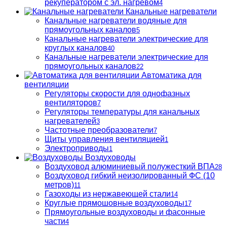
рекуператором с эл. нагревом
4
Канальные нагреватели
Канальные нагреватели водяные для
прямоугольных каналов
5
Канальные нагреватели электрические для
круглых каналов
40
Канальные нагреватели электрические для
прямоугольных каналов
22
Автоматика для
вентиляции
Регуляторы скорости для однофазных
вентиляторов
7
Регуляторы температуры для канальных
нагревателей
3
Частотные преобразователи
7
Щиты управления вентиляцией
1
Электроприводы
1
Воздуховоды
Воздуховод алюминиевый полужесткий ВПА
28
Воздуховод гибкий неизолированный ФС (10
метров)
11
Газоходы из нержавеющей стали
14
Круглые прямошовные воздуховоды
17
Прямоугольные воздуховоды и фасонные
части
4