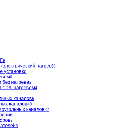
BE
6
(электрический нагрев)
6
е установки
евом
0
 без нагрева
2
 с эл. нагревом
4
льных каналов
5
глых каналов
40
моугольных каналов
22
ляции
торов
7
вателей
3