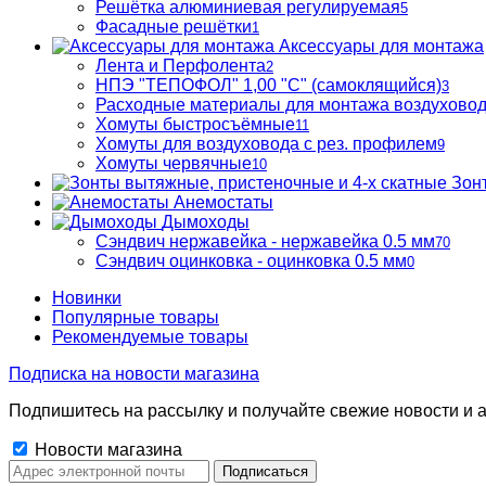
Решётка алюминиевая регулируемая
5
Фасадные решётки
1
Аксессуары для монтажа
Лента и Перфолента
2
НПЭ "ТЕПОФОЛ" 1,00 "С" (самоклящийся)
3
Расходные материалы для монтажа воздухово
Хомуты быстросъёмные
11
Хомуты для воздуховода с рез. профилем
9
Хомуты червячные
10
Зон
Анемостаты
Дымоходы
Сэндвич нержавейка - нержавейка 0.5 мм
70
Сэндвич оцинковка - оцинковка 0.5 мм
0
Новинки
Популярные товары
Рекомендуемые товары
Подписка на новости магазина
Подпишитесь на рассылку и получайте свежие новости и а
Новости магазина