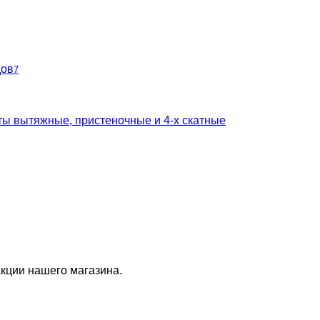
дов
7
ты вытяжные, пристеночные и 4-х скатные
кции нашего магазина.