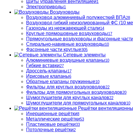
Щиты управления вентиляцией
1
Электроприводы
1
Воздуховоды
Воздуховод алюминиевый полужесткий ВПА
28
Воздуховод гибкий неизолированный ФС (10 ме
Газоходы из нержавеющей стали
14
Круглые прямошовные воздуховоды
17
Прямоугольные воздуховоды и фасонные част
Спирально-навивные воздуховоды
10
Фасонные части круглые
305
Сетевые элементы
Алюминиевые воздушные клапаны
10
Гибкие вставки
27
Дроссель-клапаны
17
Ирисовые клапаны
6
Обратные клапаны пружинные
10
Фильтры для круглых воздуховодов
22
Фильтры для прямоугольных воздуховодов
20
Шумоглушители для круглых каналов
22
Шумоглушители для прямоугольных каналов
10
Решётки вентиляционн
Инерционные решётки
8
Металлические решётки
53
Пластиковые решётки
33
Потолочные решётки
2