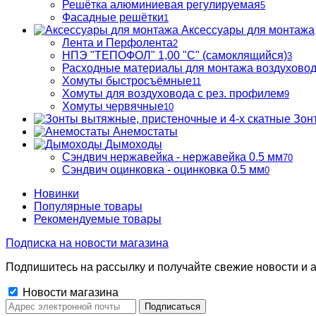
Решётка алюминиевая регулируемая
5
Фасадные решётки
1
Аксессуары для монтажа
Лента и Перфолента
2
НПЭ "ТЕПОФОЛ" 1,00 "С" (самоклящийся)
3
Расходные материалы для монтажа воздухово
Хомуты быстросъёмные
11
Хомуты для воздуховода с рез. профилем
9
Хомуты червячные
10
Зон
Анемостаты
Дымоходы
Сэндвич нержавейка - нержавейка 0.5 мм
70
Сэндвич оцинковка - оцинковка 0.5 мм
0
Новинки
Популярные товары
Рекомендуемые товары
Подписка на новости магазина
Подпишитесь на рассылку и получайте свежие новости и а
Новости магазина