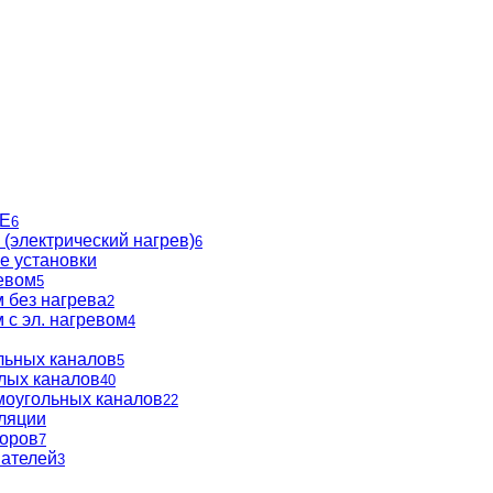
BE
6
(электрический нагрев)
6
е установки
евом
5
 без нагрева
2
 с эл. нагревом
4
льных каналов
5
глых каналов
40
моугольных каналов
22
ляции
торов
7
вателей
3