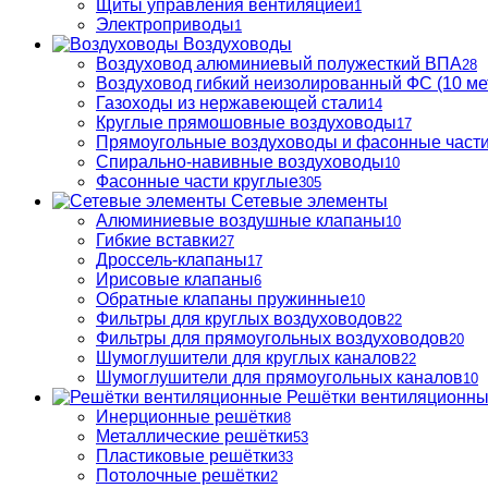
Щиты управления вентиляцией
1
Электроприводы
1
Воздуховоды
Воздуховод алюминиевый полужесткий ВПА
28
Воздуховод гибкий неизолированный ФС (10 ме
Газоходы из нержавеющей стали
14
Круглые прямошовные воздуховоды
17
Прямоугольные воздуховоды и фасонные част
Спирально-навивные воздуховоды
10
Фасонные части круглые
305
Сетевые элементы
Алюминиевые воздушные клапаны
10
Гибкие вставки
27
Дроссель-клапаны
17
Ирисовые клапаны
6
Обратные клапаны пружинные
10
Фильтры для круглых воздуховодов
22
Фильтры для прямоугольных воздуховодов
20
Шумоглушители для круглых каналов
22
Шумоглушители для прямоугольных каналов
10
Решётки вентиляционн
Инерционные решётки
8
Металлические решётки
53
Пластиковые решётки
33
Потолочные решётки
2