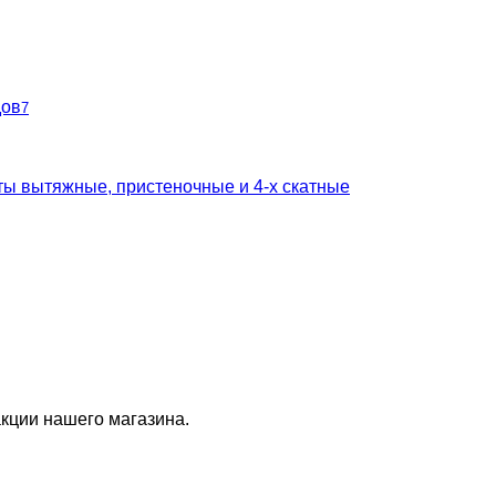
дов
7
ты вытяжные, пристеночные и 4-х скатные
кции нашего магазина.