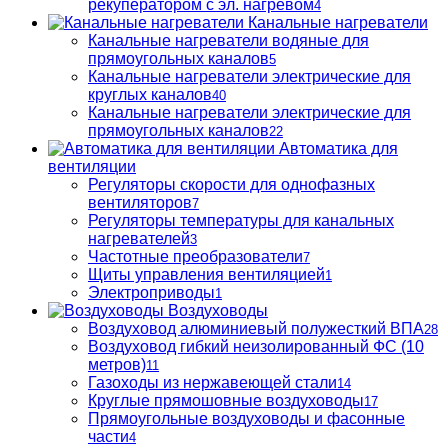
рекуператором с эл. нагревом
4
Канальные нагреватели
Канальные нагреватели водяные для
прямоугольных каналов
5
Канальные нагреватели электрические для
круглых каналов
40
Канальные нагреватели электрические для
прямоугольных каналов
22
Автоматика для
вентиляции
Регуляторы скорости для однофазных
вентиляторов
7
Регуляторы температуры для канальных
нагревателей
3
Частотные преобразователи
7
Щиты управления вентиляцией
1
Электроприводы
1
Воздуховоды
Воздуховод алюминиевый полужесткий ВПА
28
Воздуховод гибкий неизолированный ФС (10
метров)
11
Газоходы из нержавеющей стали
14
Круглые прямошовные воздуховоды
17
Прямоугольные воздуховоды и фасонные
части
4