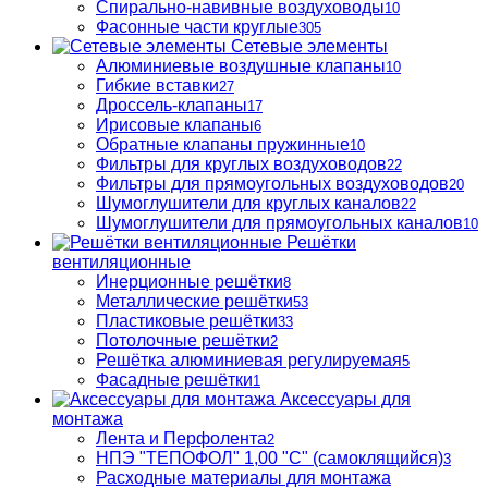
Спирально-навивные воздуховоды
10
Фасонные части круглые
305
Сетевые элементы
Алюминиевые воздушные клапаны
10
Гибкие вставки
27
Дроссель-клапаны
17
Ирисовые клапаны
6
Обратные клапаны пружинные
10
Фильтры для круглых воздуховодов
22
Фильтры для прямоугольных воздуховодов
20
Шумоглушители для круглых каналов
22
Шумоглушители для прямоугольных каналов
10
Решётки
вентиляционные
Инерционные решётки
8
Металлические решётки
53
Пластиковые решётки
33
Потолочные решётки
2
Решётка алюминиевая регулируемая
5
Фасадные решётки
1
Аксессуары для
монтажа
Лента и Перфолента
2
НПЭ "ТЕПОФОЛ" 1,00 "С" (самоклящийся)
3
Расходные материалы для монтажа