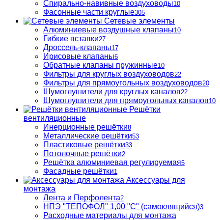
Спирально-навивные воздуховоды
10
Фасонные части круглые
305
Сетевые элементы
Алюминиевые воздушные клапаны
10
Гибкие вставки
27
Дроссель-клапаны
17
Ирисовые клапаны
6
Обратные клапаны пружинные
10
Фильтры для круглых воздуховодов
22
Фильтры для прямоугольных воздуховодов
20
Шумоглушители для круглых каналов
22
Шумоглушители для прямоугольных каналов
10
Решётки
вентиляционные
Инерционные решётки
8
Металлические решётки
53
Пластиковые решётки
33
Потолочные решётки
2
Решётка алюминиевая регулируемая
5
Фасадные решётки
1
Аксессуары для
монтажа
Лента и Перфолента
2
НПЭ "ТЕПОФОЛ" 1,00 "С" (самоклящийся)
3
Расходные материалы для монтажа