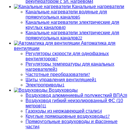
рекуператором с эл. нагревом
4
Канальные нагреватели
Канальные нагреватели водяные для
прямоугольных каналов
5
Канальные нагреватели электрические для
круглых каналов
40
Канальные нагреватели электрические для
прямоугольных каналов
22
Автоматика для
вентиляции
Регуляторы скорости для однофазных
вентиляторов
7
Регуляторы температуры для канальных
нагревателей
3
Частотные преобразователи
7
Щиты управления вентиляцией
1
Электроприводы
1
Воздуховоды
Воздуховод алюминиевый полужесткий ВПА
28
Воздуховод гибкий неизолированный ФС (10
метров)
11
Газоходы из нержавеющей стали
14
Круглые прямошовные воздуховоды
17
Прямоугольные воздуховоды и фасонные
части
4