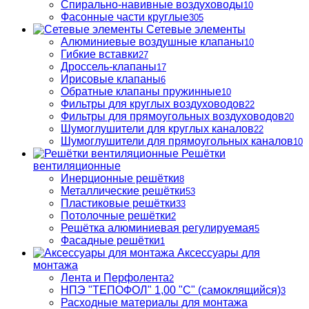
Спирально-навивные воздуховоды
10
Фасонные части круглые
305
Сетевые элементы
Алюминиевые воздушные клапаны
10
Гибкие вставки
27
Дроссель-клапаны
17
Ирисовые клапаны
6
Обратные клапаны пружинные
10
Фильтры для круглых воздуховодов
22
Фильтры для прямоугольных воздуховодов
20
Шумоглушители для круглых каналов
22
Шумоглушители для прямоугольных каналов
10
Решётки
вентиляционные
Инерционные решётки
8
Металлические решётки
53
Пластиковые решётки
33
Потолочные решётки
2
Решётка алюминиевая регулируемая
5
Фасадные решётки
1
Аксессуары для
монтажа
Лента и Перфолента
2
НПЭ "ТЕПОФОЛ" 1,00 "С" (самоклящийся)
3
Расходные материалы для монтажа