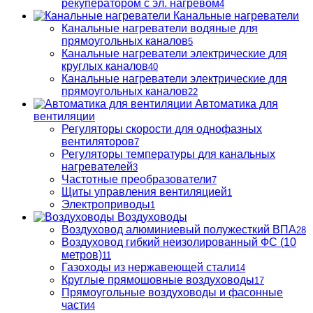
рекуператором с эл. нагревом
4
Канальные нагреватели
Канальные нагреватели водяные для
прямоугольных каналов
5
Канальные нагреватели электрические для
круглых каналов
40
Канальные нагреватели электрические для
прямоугольных каналов
22
Автоматика для
вентиляции
Регуляторы скорости для однофазных
вентиляторов
7
Регуляторы температуры для канальных
нагревателей
3
Частотные преобразователи
7
Щиты управления вентиляцией
1
Электроприводы
1
Воздуховоды
Воздуховод алюминиевый полужесткий ВПА
28
Воздуховод гибкий неизолированный ФС (10
метров)
11
Газоходы из нержавеющей стали
14
Круглые прямошовные воздуховоды
17
Прямоугольные воздуховоды и фасонные
части
4