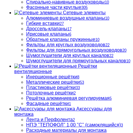
Спирально-навивные воздуховоды
10
Фасонные части круглые
305
Сетевые элементы
Алюминиевые воздушные клапаны
10
Гибкие вставки
27
Дроссель-клапаны
17
Ирисовые клапаны
6
Обратные клапаны пружинные
10
Фильтры для круглых воздуховодов
22
Фильтры для прямоугольных воздуховодов
20
Шумоглушители для круглых каналов
22
Шумоглушители для прямоугольных каналов
10
Решётки
вентиляционные
Инерционные решётки
8
Металлические решётки
53
Пластиковые решётки
33
Потолочные решётки
2
Решётка алюминиевая регулируемая
5
Фасадные решётки
1
Аксессуары для
монтажа
Лента и Перфолента
2
НПЭ "ТЕПОФОЛ" 1,00 "С" (самоклящийся)
3
Расходные материалы для монтажа