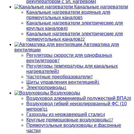
рекуператором с эл. нагревом
4
Канальные нагреватели
Канальные нагреватели водяные для
прямоугольных каналов
5
Канальные нагреватели электрические для
круглых каналов
40
Канальные нагреватели электрические для
прямоугольных каналов
22
Автоматика для
вентиляции
Регуляторы скорости для однофазных
вентиляторов
7
Регуляторы температуры для канальных
нагревателей
3
Частотные преобразователи
7
Щиты управления вентиляцией
1
Электроприводы
1
Воздуховоды
Воздуховод алюминиевый полужесткий ВПА
28
Воздуховод гибкий неизолированный ФС (10
метров)
11
Газоходы из нержавеющей стали
14
Круглые прямошовные воздуховоды
17
Прямоугольные воздуховоды и фасонные
части
4