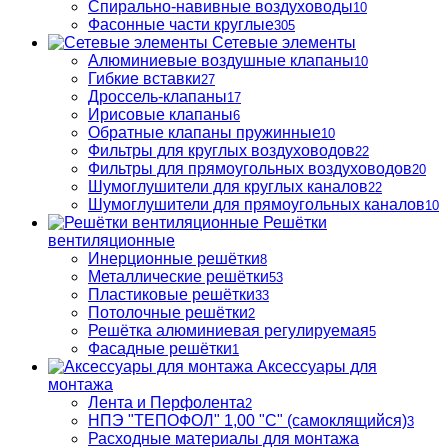
Спирально-навивные воздуховоды
10
Фасонные части круглые
305
Сетевые элементы
Алюминиевые воздушные клапаны
10
Гибкие вставки
27
Дроссель-клапаны
17
Ирисовые клапаны
6
Обратные клапаны пружинные
10
Фильтры для круглых воздуховодов
22
Фильтры для прямоугольных воздуховодов
20
Шумоглушители для круглых каналов
22
Шумоглушители для прямоугольных каналов
10
Решётки
вентиляционные
Инерционные решётки
8
Металлические решётки
53
Пластиковые решётки
33
Потолочные решётки
2
Решётка алюминиевая регулируемая
5
Фасадные решётки
1
Аксессуары для
монтажа
Лента и Перфолента
2
НПЭ "ТЕПОФОЛ" 1,00 "С" (самоклящийся)
3
Расходные материалы для монтажа