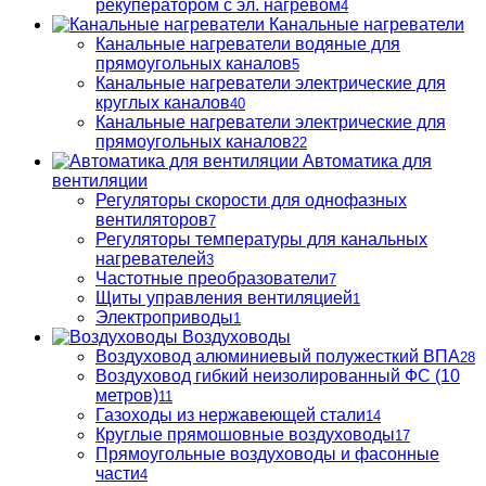
рекуператором с эл. нагревом
4
Канальные нагреватели
Канальные нагреватели водяные для
прямоугольных каналов
5
Канальные нагреватели электрические для
круглых каналов
40
Канальные нагреватели электрические для
прямоугольных каналов
22
Автоматика для
вентиляции
Регуляторы скорости для однофазных
вентиляторов
7
Регуляторы температуры для канальных
нагревателей
3
Частотные преобразователи
7
Щиты управления вентиляцией
1
Электроприводы
1
Воздуховоды
Воздуховод алюминиевый полужесткий ВПА
28
Воздуховод гибкий неизолированный ФС (10
метров)
11
Газоходы из нержавеющей стали
14
Круглые прямошовные воздуховоды
17
Прямоугольные воздуховоды и фасонные
части
4