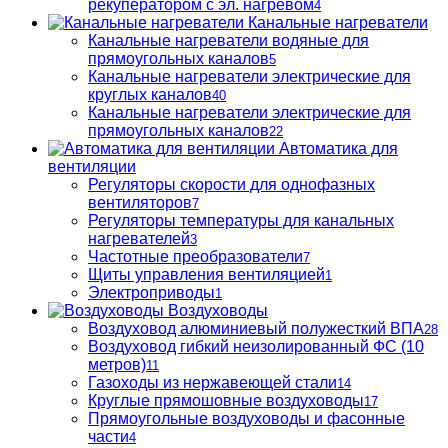
рекуператором с эл. нагревом
4
Канальные нагреватели
Канальные нагреватели водяные для
прямоугольных каналов
5
Канальные нагреватели электрические для
круглых каналов
40
Канальные нагреватели электрические для
прямоугольных каналов
22
Автоматика для
вентиляции
Регуляторы скорости для однофазных
вентиляторов
7
Регуляторы температуры для канальных
нагревателей
3
Частотные преобразователи
7
Щиты управления вентиляцией
1
Электроприводы
1
Воздуховоды
Воздуховод алюминиевый полужесткий ВПА
28
Воздуховод гибкий неизолированный ФС (10
метров)
11
Газоходы из нержавеющей стали
14
Круглые прямошовные воздуховоды
17
Прямоугольные воздуховоды и фасонные
части
4