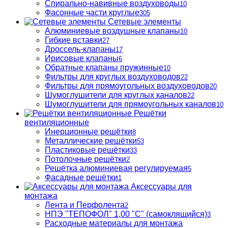
Спирально-навивные воздуховоды
10
Фасонные части круглые
305
Сетевые элементы
Алюминиевые воздушные клапаны
10
Гибкие вставки
27
Дроссель-клапаны
17
Ирисовые клапаны
6
Обратные клапаны пружинные
10
Фильтры для круглых воздуховодов
22
Фильтры для прямоугольных воздуховодов
20
Шумоглушители для круглых каналов
22
Шумоглушители для прямоугольных каналов
10
Решётки
вентиляционные
Инерционные решётки
8
Металлические решётки
53
Пластиковые решётки
33
Потолочные решётки
2
Решётка алюминиевая регулируемая
5
Фасадные решётки
1
Аксессуары для
монтажа
Лента и Перфолента
2
НПЭ "ТЕПОФОЛ" 1,00 "С" (самоклящийся)
3
Расходные материалы для монтажа