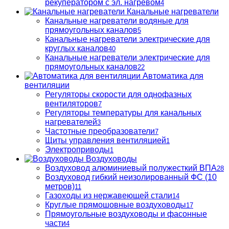
рекуператором с эл. нагревом
4
Канальные нагреватели
Канальные нагреватели водяные для
прямоугольных каналов
5
Канальные нагреватели электрические для
круглых каналов
40
Канальные нагреватели электрические для
прямоугольных каналов
22
Автоматика для
вентиляции
Регуляторы скорости для однофазных
вентиляторов
7
Регуляторы температуры для канальных
нагревателей
3
Частотные преобразователи
7
Щиты управления вентиляцией
1
Электроприводы
1
Воздуховоды
Воздуховод алюминиевый полужесткий ВПА
28
Воздуховод гибкий неизолированный ФС (10
метров)
11
Газоходы из нержавеющей стали
14
Круглые прямошовные воздуховоды
17
Прямоугольные воздуховоды и фасонные
части
4