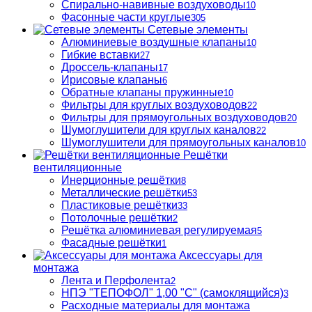
Спирально-навивные воздуховоды
10
Фасонные части круглые
305
Сетевые элементы
Алюминиевые воздушные клапаны
10
Гибкие вставки
27
Дроссель-клапаны
17
Ирисовые клапаны
6
Обратные клапаны пружинные
10
Фильтры для круглых воздуховодов
22
Фильтры для прямоугольных воздуховодов
20
Шумоглушители для круглых каналов
22
Шумоглушители для прямоугольных каналов
10
Решётки
вентиляционные
Инерционные решётки
8
Металлические решётки
53
Пластиковые решётки
33
Потолочные решётки
2
Решётка алюминиевая регулируемая
5
Фасадные решётки
1
Аксессуары для
монтажа
Лента и Перфолента
2
НПЭ "ТЕПОФОЛ" 1,00 "С" (самоклящийся)
3
Расходные материалы для монтажа