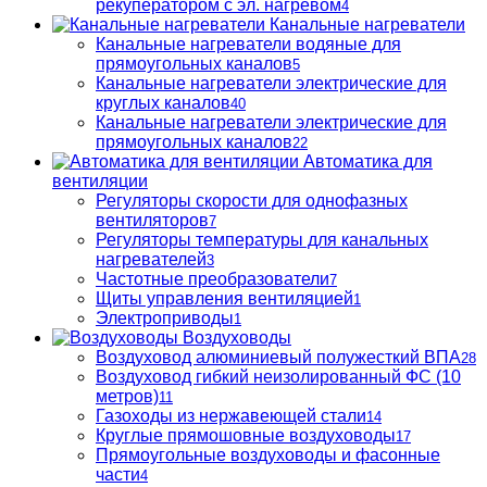
рекуператором с эл. нагревом
4
Канальные нагреватели
Канальные нагреватели водяные для
прямоугольных каналов
5
Канальные нагреватели электрические для
круглых каналов
40
Канальные нагреватели электрические для
прямоугольных каналов
22
Автоматика для
вентиляции
Регуляторы скорости для однофазных
вентиляторов
7
Регуляторы температуры для канальных
нагревателей
3
Частотные преобразователи
7
Щиты управления вентиляцией
1
Электроприводы
1
Воздуховоды
Воздуховод алюминиевый полужесткий ВПА
28
Воздуховод гибкий неизолированный ФС (10
метров)
11
Газоходы из нержавеющей стали
14
Круглые прямошовные воздуховоды
17
Прямоугольные воздуховоды и фасонные
части
4