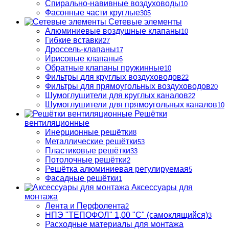
Спирально-навивные воздуховоды
10
Фасонные части круглые
305
Сетевые элементы
Алюминиевые воздушные клапаны
10
Гибкие вставки
27
Дроссель-клапаны
17
Ирисовые клапаны
6
Обратные клапаны пружинные
10
Фильтры для круглых воздуховодов
22
Фильтры для прямоугольных воздуховодов
20
Шумоглушители для круглых каналов
22
Шумоглушители для прямоугольных каналов
10
Решётки
вентиляционные
Инерционные решётки
8
Металлические решётки
53
Пластиковые решётки
33
Потолочные решётки
2
Решётка алюминиевая регулируемая
5
Фасадные решётки
1
Аксессуары для
монтажа
Лента и Перфолента
2
НПЭ "ТЕПОФОЛ" 1,00 "С" (самоклящийся)
3
Расходные материалы для монтажа