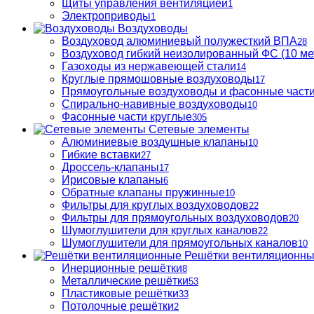
Щиты управления вентиляцией
1
Электроприводы
1
Воздуховоды
Воздуховод алюминиевый полужесткий ВПА
28
Воздуховод гибкий неизолированный ФС (10 ме
Газоходы из нержавеющей стали
14
Круглые прямошовные воздуховоды
17
Прямоугольные воздуховоды и фасонные част
Спирально-навивные воздуховоды
10
Фасонные части круглые
305
Сетевые элементы
Алюминиевые воздушные клапаны
10
Гибкие вставки
27
Дроссель-клапаны
17
Ирисовые клапаны
6
Обратные клапаны пружинные
10
Фильтры для круглых воздуховодов
22
Фильтры для прямоугольных воздуховодов
20
Шумоглушители для круглых каналов
22
Шумоглушители для прямоугольных каналов
10
Решётки вентиляционн
Инерционные решётки
8
Металлические решётки
53
Пластиковые решётки
33
Потолочные решётки
2