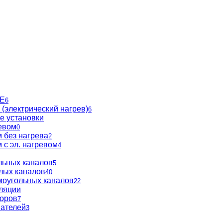
BE
6
(электрический нагрев)
6
е установки
евом
0
 без нагрева
2
 с эл. нагревом
4
льных каналов
5
глых каналов
40
моугольных каналов
22
ляции
торов
7
вателей
3