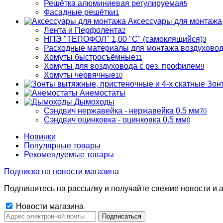
Решётка алюминиевая регулируемая
5
Фасадные решётки
1
Аксессуары для монтажа
Лента и Перфолента
2
НПЭ "ТЕПОФОЛ" 1,00 "С" (самоклящийся)
3
Расходные материалы для монтажа воздухово
Хомуты быстросъёмные
11
Хомуты для воздуховода с рез. профилем
9
Хомуты червячные
10
Зон
Анемостаты
Дымоходы
Сэндвич нержавейка - нержавейка 0.5 мм
70
Сэндвич оцинковка - оцинковка 0.5 мм
0
Новинки
Популярные товары
Рекомендуемые товары
Подписка на новости магазина
Подпишитесь на рассылку и получайте свежие новости и а
Новости магазина