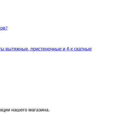
дов
7
ты вытяжные, пристеночные и 4-х скатные
кции нашего магазина.