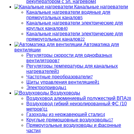
рекуператором с эл. нагревом
4
Канальные нагреватели
Канальные нагреватели водяные для
прямоугольных каналов
5
Канальные нагреватели электрические для
круглых каналов
40
Канальные нагреватели электрические для
прямоугольных каналов
22
Автоматика для
вентиляции
Регуляторы скорости для однофазных
вентиляторов
7
Регуляторы температуры для канальных
нагревателей
3
Частотные преобразователи
7
Щиты управления вентиляцией
1
Электроприводы
1
Воздуховоды
Воздуховод алюминиевый полужесткий ВПА
28
Воздуховод гибкий неизолированный ФС (10
метров)
11
Газоходы из нержавеющей стали
14
Круглые прямошовные воздуховоды
17
Прямоугольные воздуховоды и фасонные
части
4