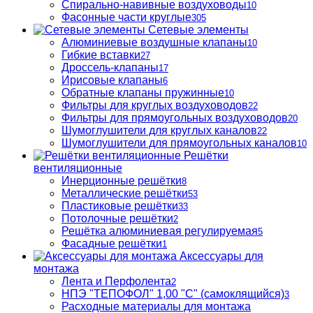
Спирально-навивные воздуховоды
10
Фасонные части круглые
305
Сетевые элементы
Алюминиевые воздушные клапаны
10
Гибкие вставки
27
Дроссель-клапаны
17
Ирисовые клапаны
6
Обратные клапаны пружинные
10
Фильтры для круглых воздуховодов
22
Фильтры для прямоугольных воздуховодов
20
Шумоглушители для круглых каналов
22
Шумоглушители для прямоугольных каналов
10
Решётки
вентиляционные
Инерционные решётки
8
Металлические решётки
53
Пластиковые решётки
33
Потолочные решётки
2
Решётка алюминиевая регулируемая
5
Фасадные решётки
1
Аксессуары для
монтажа
Лента и Перфолента
2
НПЭ "ТЕПОФОЛ" 1,00 "С" (самоклящийся)
3
Расходные материалы для монтажа