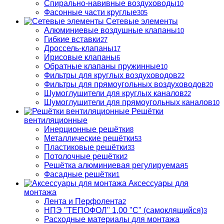
Спирально-навивные воздуховоды
10
Фасонные части круглые
305
Сетевые элементы
Алюминиевые воздушные клапаны
10
Гибкие вставки
27
Дроссель-клапаны
17
Ирисовые клапаны
6
Обратные клапаны пружинные
10
Фильтры для круглых воздуховодов
22
Фильтры для прямоугольных воздуховодов
20
Шумоглушители для круглых каналов
22
Шумоглушители для прямоугольных каналов
10
Решётки
вентиляционные
Инерционные решётки
8
Металлические решётки
53
Пластиковые решётки
33
Потолочные решётки
2
Решётка алюминиевая регулируемая
5
Фасадные решётки
1
Аксессуары для
монтажа
Лента и Перфолента
2
НПЭ "ТЕПОФОЛ" 1,00 "С" (самоклящийся)
3
Расходные материалы для монтажа