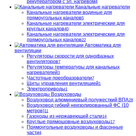
рекуператором с эл. нагревом
4
Канальные нагреватели
Канальные нагреватели водяные для
прямоугольных каналов
5
Канальные нагреватели электрические для
круглых каналов
40
Канальные нагреватели электрические для
прямоугольных каналов
22
Автоматика для
вентиляции
Регуляторы скорости для однофазных
вентиляторов
7
Регуляторы температуры для канальных
нагревателей
3
Частотные преобразователи
7
Щиты управления вентиляцией
1
Электроприводы
1
Воздуховоды
Воздуховод алюминиевый полужесткий ВПА
28
Воздуховод гибкий неизолированный ФС (10
метров)
11
Газоходы из нержавеющей стали
14
Круглые прямошовные воздуховоды
17
Прямоугольные воздуховоды и фасонные
части
4