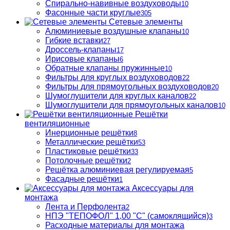
Спирально-навивные воздуховоды
10
Фасонные части круглые
305
Сетевые элементы
Алюминиевые воздушные клапаны
10
Гибкие вставки
27
Дроссель-клапаны
17
Ирисовые клапаны
6
Обратные клапаны пружинные
10
Фильтры для круглых воздуховодов
22
Фильтры для прямоугольных воздуховодов
20
Шумоглушители для круглых каналов
22
Шумоглушители для прямоугольных каналов
10
Решётки
вентиляционные
Инерционные решётки
8
Металлические решётки
53
Пластиковые решётки
33
Потолочные решётки
2
Решётка алюминиевая регулируемая
5
Фасадные решётки
1
Аксессуары для
монтажа
Лента и Перфолента
2
НПЭ "ТЕПОФОЛ" 1,00 "С" (самоклящийся)
3
Расходные материалы для монтажа