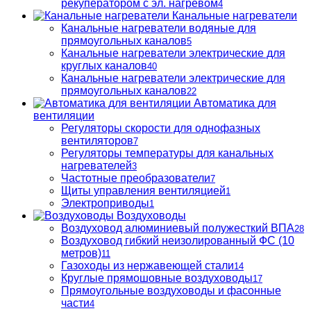
рекуператором с эл. нагревом
4
Канальные нагреватели
Канальные нагреватели водяные для
прямоугольных каналов
5
Канальные нагреватели электрические для
круглых каналов
40
Канальные нагреватели электрические для
прямоугольных каналов
22
Автоматика для
вентиляции
Регуляторы скорости для однофазных
вентиляторов
7
Регуляторы температуры для канальных
нагревателей
3
Частотные преобразователи
7
Щиты управления вентиляцией
1
Электроприводы
1
Воздуховоды
Воздуховод алюминиевый полужесткий ВПА
28
Воздуховод гибкий неизолированный ФС (10
метров)
11
Газоходы из нержавеющей стали
14
Круглые прямошовные воздуховоды
17
Прямоугольные воздуховоды и фасонные
части
4