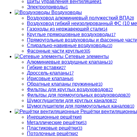
Щиты управления вентиляцией
1
Электроприводы
1
Воздуховоды
Воздуховод алюминиевый полужесткий ВПА
28
Воздуховод гибкий неизолированный ФС (10 ме
Газоходы из нержавеющей стали
14
Круглые прямошовные воздуховоды
17
Прямоугольные воздуховоды и фасонные част
Спирально-навивные воздуховоды
10
Фасонные части круглые
305
Сетевые элементы
Алюминиевые воздушные клапаны
10
Гибкие вставки
27
Дроссель-клапаны
17
Ирисовые клапаны
6
Обратные клапаны пружинные
10
Фильтры для круглых воздуховодов
22
Фильтры для прямоугольных воздуховодов
20
Шумоглушители для круглых каналов
22
Шумоглушители для прямоугольных каналов
10
Решётки вентиляционн
Инерционные решётки
8
Металлические решётки
53
Пластиковые решётки
33
Потолочные решётки
2