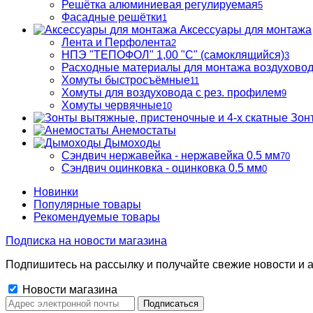
Решётка алюминиевая регулируемая
5
Фасадные решётки
1
Аксессуары для монтажа
Лента и Перфолента
2
НПЭ "ТЕПОФОЛ" 1,00 "С" (самоклящийся)
3
Расходные материалы для монтажа воздухово
Хомуты быстросъёмные
11
Хомуты для воздуховода с рез. профилем
9
Хомуты червячные
10
Зон
Анемостаты
Дымоходы
Сэндвич нержавейка - нержавейка 0.5 мм
70
Сэндвич оцинковка - оцинковка 0.5 мм
0
Новинки
Популярные товары
Рекомендуемые товары
Подписка на новости магазина
Подпишитесь на рассылку и получайте свежие новости и а
Новости магазина