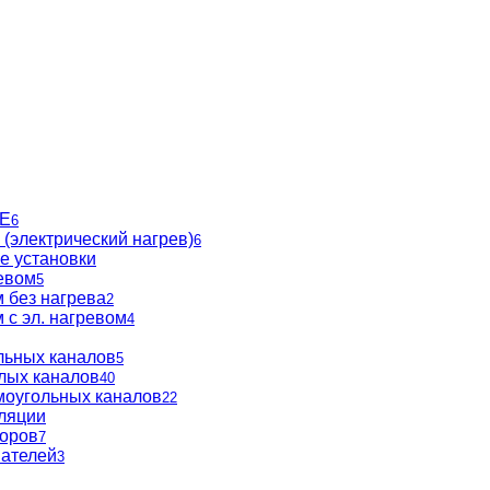
BE
6
(электрический нагрев)
6
е установки
евом
5
 без нагрева
2
 с эл. нагревом
4
льных каналов
5
глых каналов
40
моугольных каналов
22
ляции
торов
7
вателей
3