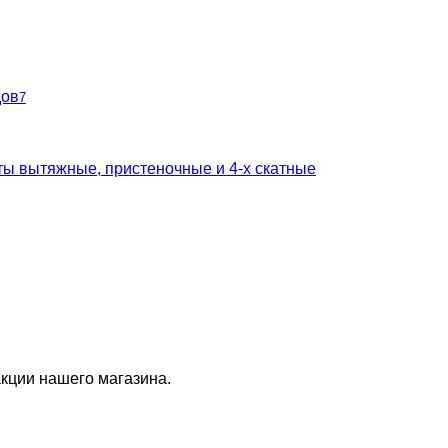
дов
7
ты вытяжные, пристеночные и 4-х скатные
кции нашего магазина.