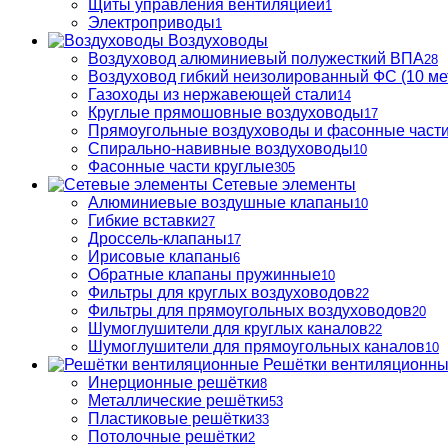
Щиты управления вентиляцией
1
Электроприводы
1
Воздуховоды
Воздуховод алюминиевый полужесткий ВПА
28
Воздуховод гибкий неизолированный ФС (10 ме
Газоходы из нержавеющей стали
14
Круглые прямошовные воздуховоды
17
Прямоугольные воздуховоды и фасонные част
Спирально-навивные воздуховоды
10
Фасонные части круглые
305
Сетевые элементы
Алюминиевые воздушные клапаны
10
Гибкие вставки
27
Дроссель-клапаны
17
Ирисовые клапаны
6
Обратные клапаны пружинные
10
Фильтры для круглых воздуховодов
22
Фильтры для прямоугольных воздуховодов
20
Шумоглушители для круглых каналов
22
Шумоглушители для прямоугольных каналов
10
Решётки вентиляционн
Инерционные решётки
8
Металлические решётки
53
Пластиковые решётки
33
Потолочные решётки
2