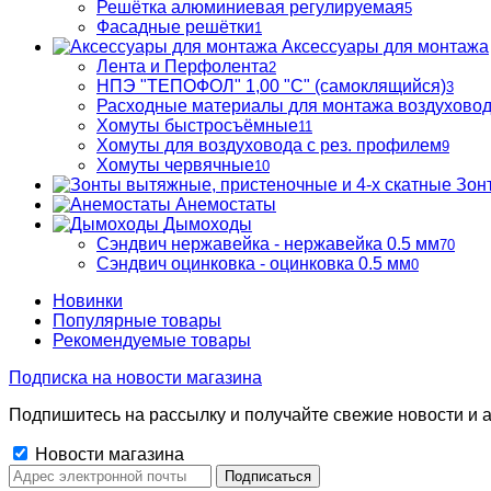
Решётка алюминиевая регулируемая
5
Фасадные решётки
1
Аксессуары для монтажа
Лента и Перфолента
2
НПЭ "ТЕПОФОЛ" 1,00 "С" (самоклящийся)
3
Расходные материалы для монтажа воздухово
Хомуты быстросъёмные
11
Хомуты для воздуховода с рез. профилем
9
Хомуты червячные
10
Зон
Анемостаты
Дымоходы
Сэндвич нержавейка - нержавейка 0.5 мм
70
Сэндвич оцинковка - оцинковка 0.5 мм
0
Новинки
Популярные товары
Рекомендуемые товары
Подписка на новости магазина
Подпишитесь на рассылку и получайте свежие новости и а
Новости магазина