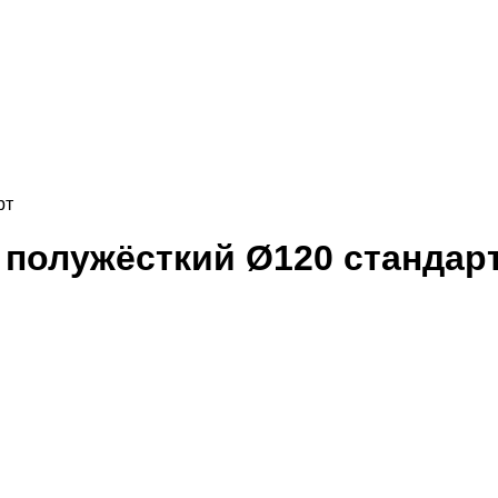
рт
полужёсткий Ø120 стандар