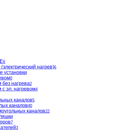
BE
6
(электрический нагрев)
6
е установки
евом
0
 без нагрева
2
 с эл. нагревом
4
льных каналов
5
глых каналов
40
моугольных каналов
22
ляции
торов
7
вателей
3