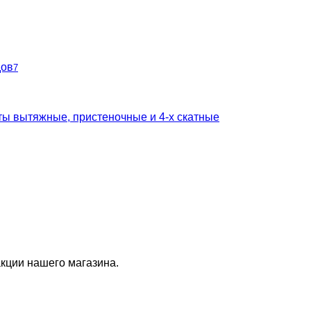
дов
7
ты вытяжные, пристеночные и 4-х скатные
кции нашего магазина.