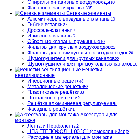
Спирально-навивные воздуховоды
10
Фасонные части круглые
305
Сетевые элементы
Алюминиевые воздушные клапаны
10
Гибкие вставки
27
Дроссель-клапаны
17
Ирисовые клапаны
6
Обратные клапаны пружинные
10
Фильтры для круглых воздуховодов
22
Фильтры для прямоугольных воздуховодов
20
Шумоглушители для круглых каналов
22
Шумоглушители для прямоугольных каналов
10
Решётки
вентиляционные
Инерционные решётки
8
Металлические решётки
53
Пластиковые решётки
33
Потолочные решётки
2
Решётка алюминиевая регулируемая
5
Фасадные решётки
1
Аксессуары для
монтажа
Лента и Перфолента
2
НПЭ "ТЕПОФОЛ" 1,00 "С" (самоклящийся)
3
Расходные материалы для монтажа