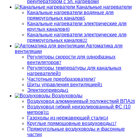
рекуператором с эл. нагревом
4
Канальные нагреватели
Канальные нагреватели водяные для
прямоугольных каналов
5
Канальные нагреватели электрические для
круглых каналов
40
Канальные нагреватели электрические для
прямоугольных каналов
22
Автоматика для
вентиляции
Регуляторы скорости для однофазных
вентиляторов
7
Регуляторы температуры для канальных
нагревателей
3
Частотные преобразователи
7
Щиты управления вентиляцией
1
Электроприводы
1
Воздуховоды
Воздуховод алюминиевый полужесткий ВПА
28
Воздуховод гибкий неизолированный ФС (10
метров)
11
Газоходы из нержавеющей стали
14
Круглые прямошовные воздуховоды
17
Прямоугольные воздуховоды и фасонные
части
4