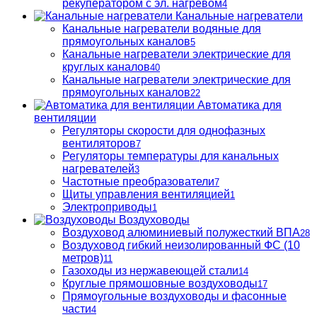
рекуператором с эл. нагревом
4
Канальные нагреватели
Канальные нагреватели водяные для
прямоугольных каналов
5
Канальные нагреватели электрические для
круглых каналов
40
Канальные нагреватели электрические для
прямоугольных каналов
22
Автоматика для
вентиляции
Регуляторы скорости для однофазных
вентиляторов
7
Регуляторы температуры для канальных
нагревателей
3
Частотные преобразователи
7
Щиты управления вентиляцией
1
Электроприводы
1
Воздуховоды
Воздуховод алюминиевый полужесткий ВПА
28
Воздуховод гибкий неизолированный ФС (10
метров)
11
Газоходы из нержавеющей стали
14
Круглые прямошовные воздуховоды
17
Прямоугольные воздуховоды и фасонные
части
4