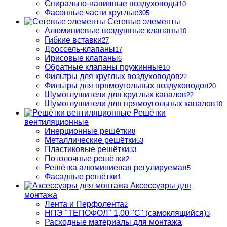
Спирально-навивные воздуховоды
10
Фасонные части круглые
305
Сетевые элементы
Алюминиевые воздушные клапаны
10
Гибкие вставки
27
Дроссель-клапаны
17
Ирисовые клапаны
6
Обратные клапаны пружинные
10
Фильтры для круглых воздуховодов
22
Фильтры для прямоугольных воздуховодов
20
Шумоглушители для круглых каналов
22
Шумоглушители для прямоугольных каналов
10
Решётки
вентиляционные
Инерционные решётки
8
Металлические решётки
53
Пластиковые решётки
33
Потолочные решётки
2
Решётка алюминиевая регулируемая
5
Фасадные решётки
1
Аксессуары для
монтажа
Лента и Перфолента
2
НПЭ "ТЕПОФОЛ" 1,00 "С" (самоклящийся)
3
Расходные материалы для монтажа