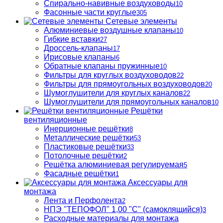
Спирально-навивные воздуховоды
10
Фасонные части круглые
305
Сетевые элементы
Алюминиевые воздушные клапаны
10
Гибкие вставки
27
Дроссель-клапаны
17
Ирисовые клапаны
6
Обратные клапаны пружинные
10
Фильтры для круглых воздуховодов
22
Фильтры для прямоугольных воздуховодов
20
Шумоглушители для круглых каналов
22
Шумоглушители для прямоугольных каналов
10
Решётки
вентиляционные
Инерционные решётки
8
Металлические решётки
53
Пластиковые решётки
33
Потолочные решётки
2
Решётка алюминиевая регулируемая
5
Фасадные решётки
1
Аксессуары для
монтажа
Лента и Перфолента
2
НПЭ "ТЕПОФОЛ" 1,00 "С" (самоклящийся)
3
Расходные материалы для монтажа