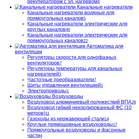
рекуператором с эл. нагревом
4
Канальные нагреватели
Канальные нагреватели водяные для
прямоугольных каналов
5
Канальные нагреватели электрические для
круглых каналов
40
Канальные нагреватели электрические для
прямоугольных каналов
22
Автоматика для
вентиляции
Регуляторы скорости для однофазных
вентиляторов
7
Регуляторы температуры для канальных
нагревателей
3
Частотные преобразователи
7
Щиты управления вентиляцией
1
Электроприводы
1
Воздуховоды
Воздуховод алюминиевый полужесткий ВПА
28
Воздуховод гибкий неизолированный ФС (10
метров)
11
Газоходы из нержавеющей стали
14
Круглые прямошовные воздуховоды
17
Прямоугольные воздуховоды и фасонные
части
4