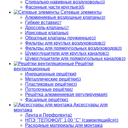
Спирально-навивные воздуховоды
10
Фасонные части круглые
305
Сетевые элементы
Алюминиевые воздушные клапаны
10
Гибкие вставки
27
Дроссель-клапаны
17
Ирисовые клапаны
6
Обратные клапаны пружинные
10
Фильтры для круглых воздуховодов
22
Фильтры для прямоугольных воздуховодов
20
Шумоглушители для круглых каналов
22
Шумоглушители для прямоугольных каналов
10
Решётки
вентиляционные
Инерционные решётки
8
Металлические решётки
53
Пластиковые решётки
33
Потолочные решётки
2
Решётка алюминиевая регулируемая
5
Фасадные решётки
1
Аксессуары для
монтажа
Лента и Перфолента
2
НПЭ "ТЕПОФОЛ" 1,00 "С" (самоклящийся)
3
Расходные материалы для монтажа