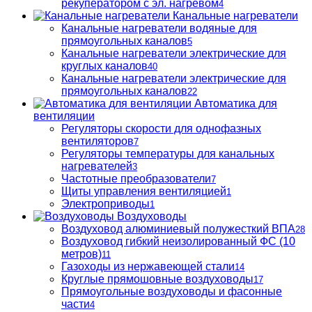
рекуператором с эл. нагревом
4
Канальные нагреватели
Канальные нагреватели водяные для
прямоугольных каналов
5
Канальные нагреватели электрические для
круглых каналов
40
Канальные нагреватели электрические для
прямоугольных каналов
22
Автоматика для
вентиляции
Регуляторы скорости для однофазных
вентиляторов
7
Регуляторы температуры для канальных
нагревателей
3
Частотные преобразователи
7
Щиты управления вентиляцией
1
Электроприводы
1
Воздуховоды
Воздуховод алюминиевый полужесткий ВПА
28
Воздуховод гибкий неизолированный ФС (10
метров)
11
Газоходы из нержавеющей стали
14
Круглые прямошовные воздуховоды
17
Прямоугольные воздуховоды и фасонные
части
4