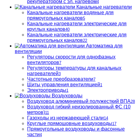
рекуператором с эл. нагревом
4
Канальные нагреватели
Канальные нагреватели водяные для
прямоугольных каналов
5
Канальные нагреватели электрические для
круглых каналов
40
Канальные нагреватели электрические для
прямоугольных каналов
22
Автоматика для
вентиляции
Регуляторы скорости для однофазных
вентиляторов
7
Регуляторы температуры для канальных
нагревателей
3
Частотные преобразователи
7
Щиты управления вентиляцией
1
Электроприводы
1
Воздуховоды
Воздуховод алюминиевый полужесткий ВПА
28
Воздуховод гибкий неизолированный ФС (10
метров)
11
Газоходы из нержавеющей стали
14
Круглые прямошовные воздуховоды
17
Прямоугольные воздуховоды и фасонные
части
4