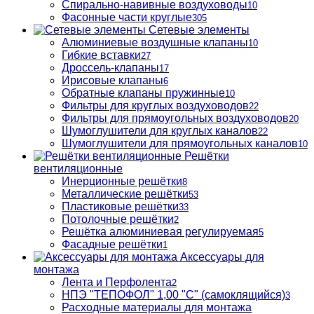
Спирально-навивные воздуховоды
10
Фасонные части круглые
305
Сетевые элементы
Алюминиевые воздушные клапаны
10
Гибкие вставки
27
Дроссель-клапаны
17
Ирисовые клапаны
6
Обратные клапаны пружинные
10
Фильтры для круглых воздуховодов
22
Фильтры для прямоугольных воздуховодов
20
Шумоглушители для круглых каналов
22
Шумоглушители для прямоугольных каналов
10
Решётки
вентиляционные
Инерционные решётки
8
Металлические решётки
53
Пластиковые решётки
33
Потолочные решётки
2
Решётка алюминиевая регулируемая
5
Фасадные решётки
1
Аксессуары для
монтажа
Лента и Перфолента
2
НПЭ "ТЕПОФОЛ" 1,00 "С" (самоклящийся)
3
Расходные материалы для монтажа