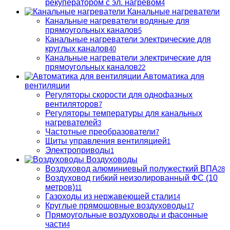
рекуператором с эл. нагревом
4
Канальные нагреватели
Канальные нагреватели водяные для
прямоугольных каналов
5
Канальные нагреватели электрические для
круглых каналов
40
Канальные нагреватели электрические для
прямоугольных каналов
22
Автоматика для
вентиляции
Регуляторы скорости для однофазных
вентиляторов
7
Регуляторы температуры для канальных
нагревателей
3
Частотные преобразователи
7
Щиты управления вентиляцией
1
Электроприводы
1
Воздуховоды
Воздуховод алюминиевый полужесткий ВПА
28
Воздуховод гибкий неизолированный ФС (10
метров)
11
Газоходы из нержавеющей стали
14
Круглые прямошовные воздуховоды
17
Прямоугольные воздуховоды и фасонные
части
4