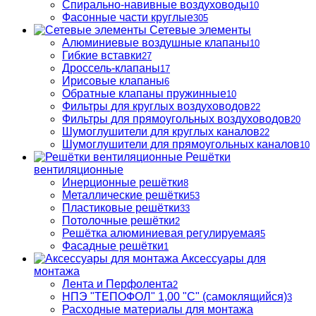
Спирально-навивные воздуховоды
10
Фасонные части круглые
305
Сетевые элементы
Алюминиевые воздушные клапаны
10
Гибкие вставки
27
Дроссель-клапаны
17
Ирисовые клапаны
6
Обратные клапаны пружинные
10
Фильтры для круглых воздуховодов
22
Фильтры для прямоугольных воздуховодов
20
Шумоглушители для круглых каналов
22
Шумоглушители для прямоугольных каналов
10
Решётки
вентиляционные
Инерционные решётки
8
Металлические решётки
53
Пластиковые решётки
33
Потолочные решётки
2
Решётка алюминиевая регулируемая
5
Фасадные решётки
1
Аксессуары для
монтажа
Лента и Перфолента
2
НПЭ "ТЕПОФОЛ" 1,00 "С" (самоклящийся)
3
Расходные материалы для монтажа