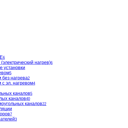
BE
6
(электрический нагрев)
6
е установки
евом
5
 без нагрева
2
 с эл. нагревом
4
льных каналов
5
глых каналов
40
моугольных каналов
22
ляции
торов
7
вателей
3