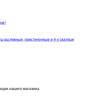
дов
7
ты вытяжные, пристеночные и 4-х скатные
кции нашего магазина.