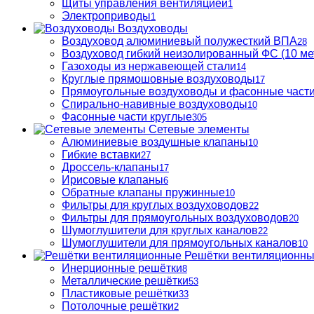
Щиты управления вентиляцией
1
Электроприводы
1
Воздуховоды
Воздуховод алюминиевый полужесткий ВПА
28
Воздуховод гибкий неизолированный ФС (10 ме
Газоходы из нержавеющей стали
14
Круглые прямошовные воздуховоды
17
Прямоугольные воздуховоды и фасонные част
Спирально-навивные воздуховоды
10
Фасонные части круглые
305
Сетевые элементы
Алюминиевые воздушные клапаны
10
Гибкие вставки
27
Дроссель-клапаны
17
Ирисовые клапаны
6
Обратные клапаны пружинные
10
Фильтры для круглых воздуховодов
22
Фильтры для прямоугольных воздуховодов
20
Шумоглушители для круглых каналов
22
Шумоглушители для прямоугольных каналов
10
Решётки вентиляционн
Инерционные решётки
8
Металлические решётки
53
Пластиковые решётки
33
Потолочные решётки
2