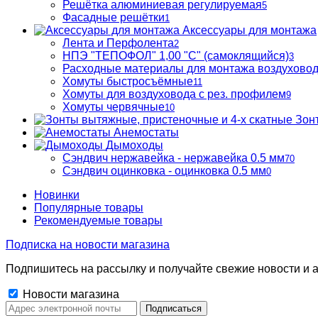
Решётка алюминиевая регулируемая
5
Фасадные решётки
1
Аксессуары для монтажа
Лента и Перфолента
2
НПЭ "ТЕПОФОЛ" 1,00 "С" (самоклящийся)
3
Расходные материалы для монтажа воздухово
Хомуты быстросъёмные
11
Хомуты для воздуховода с рез. профилем
9
Хомуты червячные
10
Зон
Анемостаты
Дымоходы
Сэндвич нержавейка - нержавейка 0.5 мм
70
Сэндвич оцинковка - оцинковка 0.5 мм
0
Новинки
Популярные товары
Рекомендуемые товары
Подписка на новости магазина
Подпишитесь на рассылку и получайте свежие новости и а
Новости магазина