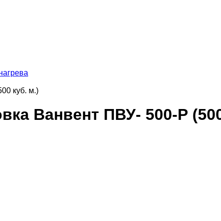
нагрева
0 куб. м.)
ка Ванвент ПВУ- 500-Р (500 