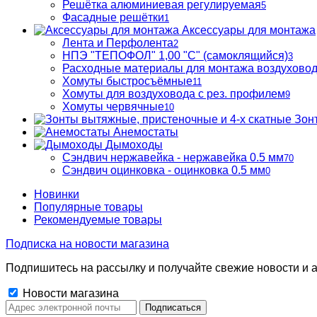
Решётка алюминиевая регулируемая
5
Фасадные решётки
1
Аксессуары для монтажа
Лента и Перфолента
2
НПЭ "ТЕПОФОЛ" 1,00 "С" (самоклящийся)
3
Расходные материалы для монтажа воздухово
Хомуты быстросъёмные
11
Хомуты для воздуховода с рез. профилем
9
Хомуты червячные
10
Зон
Анемостаты
Дымоходы
Сэндвич нержавейка - нержавейка 0.5 мм
70
Сэндвич оцинковка - оцинковка 0.5 мм
0
Новинки
Популярные товары
Рекомендуемые товары
Подписка на новости магазина
Подпишитесь на рассылку и получайте свежие новости и а
Новости магазина