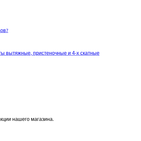
дов
7
ты вытяжные, пристеночные и 4-х скатные
кции нашего магазина.