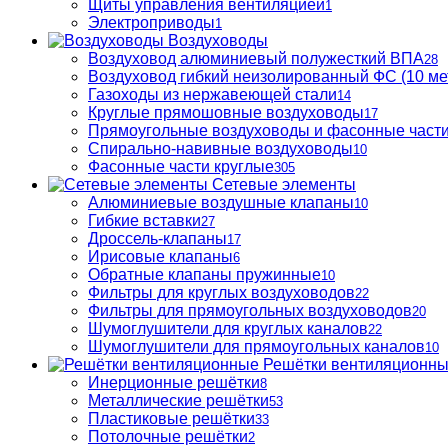
Щиты управления вентиляцией
1
Электроприводы
1
Воздуховоды
Воздуховод алюминиевый полужесткий ВПА
28
Воздуховод гибкий неизолированный ФС (10 ме
Газоходы из нержавеющей стали
14
Круглые прямошовные воздуховоды
17
Прямоугольные воздуховоды и фасонные част
Спирально-навивные воздуховоды
10
Фасонные части круглые
305
Сетевые элементы
Алюминиевые воздушные клапаны
10
Гибкие вставки
27
Дроссель-клапаны
17
Ирисовые клапаны
6
Обратные клапаны пружинные
10
Фильтры для круглых воздуховодов
22
Фильтры для прямоугольных воздуховодов
20
Шумоглушители для круглых каналов
22
Шумоглушители для прямоугольных каналов
10
Решётки вентиляционн
Инерционные решётки
8
Металлические решётки
53
Пластиковые решётки
33
Потолочные решётки
2