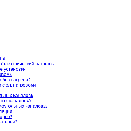
BE
6
(электрический нагрев)
6
е установки
евом
5
 без нагрева
2
 с эл. нагревом
4
льных каналов
5
глых каналов
40
моугольных каналов
22
ляции
торов
7
вателей
3