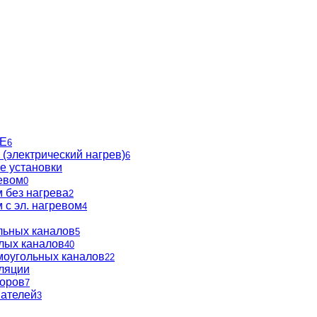
BE
6
(электрический нагрев)
6
е установки
евом
0
 без нагрева
2
 с эл. нагревом
4
льных каналов
5
глых каналов
40
моугольных каналов
22
ляции
торов
7
вателей
3