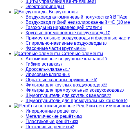
Щиты управления вентиляцией
1
Электроприводы
1
Воздуховоды
Воздуховод алюминиевый полужесткий ВПА
28
Воздуховод гибкий неизолированный ФС (10 ме
Газоходы из нержавеющей стали
14
Круглые прямошовные воздуховоды
17
Прямоугольные воздуховоды и фасонные част
Спирально-навивные воздуховоды
10
Фасонные части круглые
305
Сетевые элементы
Алюминиевые воздушные клапаны
10
Гибкие вставки
27
Дроссель-клапаны
17
Ирисовые клапаны
6
Обратные клапаны пружинные
10
Фильтры для круглых воздуховодов
22
Фильтры для прямоугольных воздуховодов
20
Шумоглушители для круглых каналов
22
Шумоглушители для прямоугольных каналов
10
Решётки вентиляционн
Инерционные решётки
8
Металлические решётки
53
Пластиковые решётки
33
Потолочные решётки
2