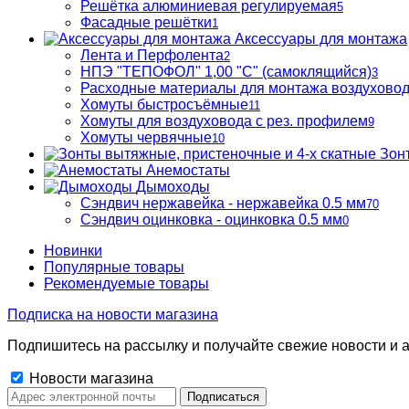
Решётка алюминиевая регулируемая
5
Фасадные решётки
1
Аксессуары для монтажа
Лента и Перфолента
2
НПЭ "ТЕПОФОЛ" 1,00 "С" (самоклящийся)
3
Расходные материалы для монтажа воздухово
Хомуты быстросъёмные
11
Хомуты для воздуховода с рез. профилем
9
Хомуты червячные
10
Зон
Анемостаты
Дымоходы
Сэндвич нержавейка - нержавейка 0.5 мм
70
Сэндвич оцинковка - оцинковка 0.5 мм
0
Новинки
Популярные товары
Рекомендуемые товары
Подписка на новости магазина
Подпишитесь на рассылку и получайте свежие новости и а
Новости магазина