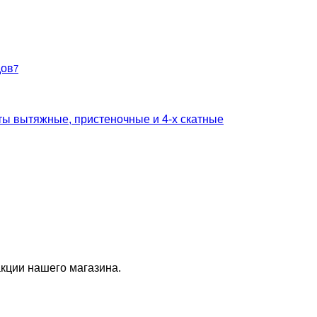
дов
7
ты вытяжные, пристеночные и 4-х скатные
кции нашего магазина.