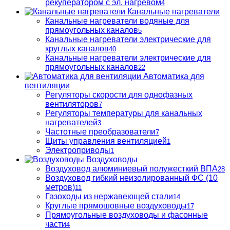
рекуператором с эл. нагревом
4
Канальные нагреватели
Канальные нагреватели водяные для
прямоугольных каналов
5
Канальные нагреватели электрические для
круглых каналов
40
Канальные нагреватели электрические для
прямоугольных каналов
22
Автоматика для
вентиляции
Регуляторы скорости для однофазных
вентиляторов
7
Регуляторы температуры для канальных
нагревателей
3
Частотные преобразователи
7
Щиты управления вентиляцией
1
Электроприводы
1
Воздуховоды
Воздуховод алюминиевый полужесткий ВПА
28
Воздуховод гибкий неизолированный ФС (10
метров)
11
Газоходы из нержавеющей стали
14
Круглые прямошовные воздуховоды
17
Прямоугольные воздуховоды и фасонные
части
4