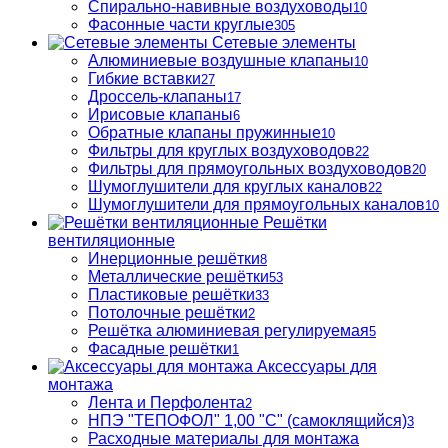
Спирально-навивные воздуховоды
10
Фасонные части круглые
305
Сетевые элементы
Алюминиевые воздушные клапаны
10
Гибкие вставки
27
Дроссель-клапаны
17
Ирисовые клапаны
6
Обратные клапаны пружинные
10
Фильтры для круглых воздуховодов
22
Фильтры для прямоугольных воздуховодов
20
Шумоглушители для круглых каналов
22
Шумоглушители для прямоугольных каналов
10
Решётки
вентиляционные
Инерционные решётки
8
Металлические решётки
53
Пластиковые решётки
33
Потолочные решётки
2
Решётка алюминиевая регулируемая
5
Фасадные решётки
1
Аксессуары для
монтажа
Лента и Перфолента
2
НПЭ "ТЕПОФОЛ" 1,00 "С" (самоклящийся)
3
Расходные материалы для монтажа